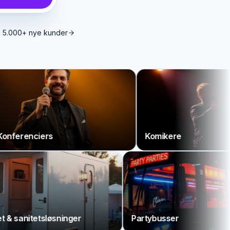
ra 5.000+ nye kunder
ciers
Komikere
Toilet & sanitetsløsninger
Partybusser