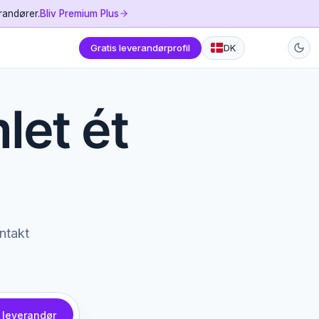
randører.
Bliv Premium Plus
Gratis leverandørprofil
DK
mlet ét
ontakt
 leverandør