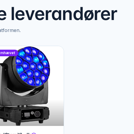
 leverandører
latformen.
emhævet