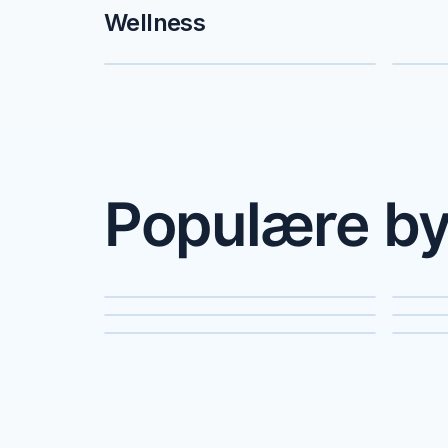
Wellness
Spa & wellnessophold
Sau
Populære by
København
Aa
Esbjerg
Ra
Vejle
Ros