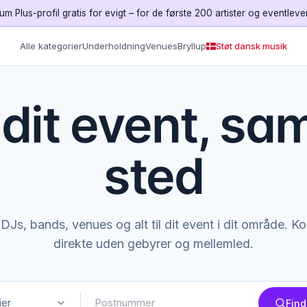
um Plus-profil gratis for evigt – for de første 200 artister og eventleve
Alle kategorier
Underholdning
Venues
Bryllup
Støt dansk musik
l dit event, sa
sted
DJs, bands, venues og alt til dit event i dit område. K
direkte uden gebyrer og mellemled.
ier
Find