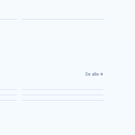
Skønhedsbehandlinger
Se alle
Aalborg
Horsens
Silkeborg