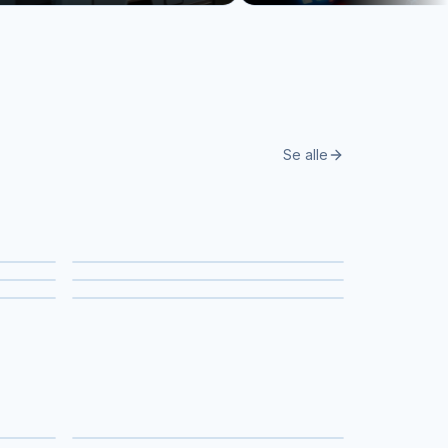
Se alle
Sangere
Dansere & shows
Bugtalere
AV-produktion
Lydstudier