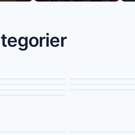
tegorier
 bands
Solomusikere
ikere
Tryllekunstnere
nt disco
Karaoke
afester
dlejning
Scene & rigging
tteknikere
Sceneeffekter