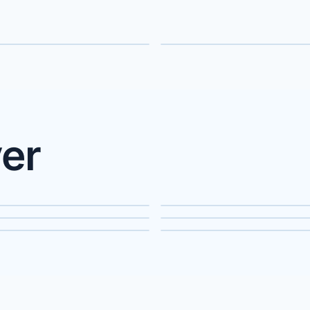
na
Massage
er
rhus
Odense
nders
Kolding
kilde
Herning