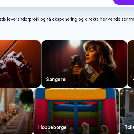
atis leverandørprofil og få eksponering og direkte henvendelser f
Sangere
Konferen
Hoppeborge