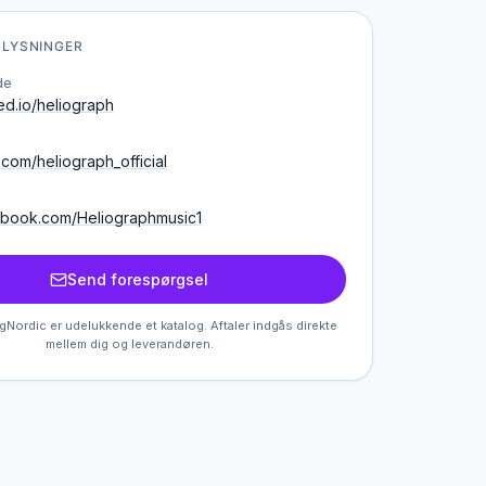
LYSNINGER
de
d.io/heliograph
.com/heliograph_official
book.com/Heliographmusic1
Send forespørgsel
Nordic er udelukkende et katalog. Aftaler indgås direkte
mellem dig og leverandøren.