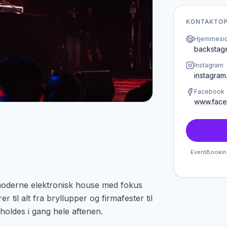
KONTAKTOP
Hjemmesi
backstage
Instagram
instagram
Facebook
www.face
EventBooking
 moderne elektronisk house med fokus
 til alt fra bryllupper og firmafester til
holdes i gang hele aftenen.