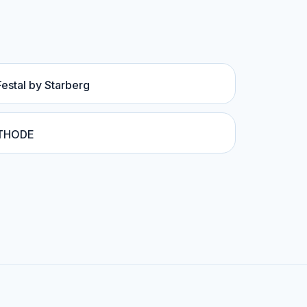
Festal by Starberg
THODE