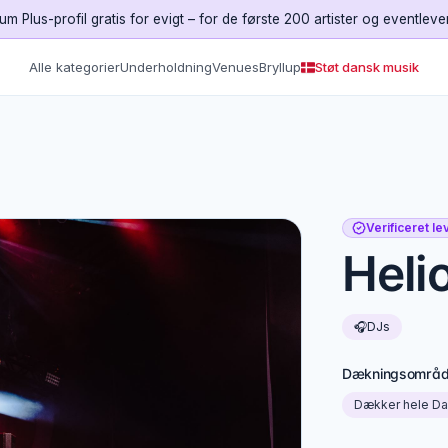
um Plus-profil gratis for evigt – for de første 200 artister og eventleve
Alle kategorier
Underholdning
Venues
Bryllup
Støt dansk musik
Verificeret l
Heli
🎧
DJs
Dækningsområ
Dækker hele D