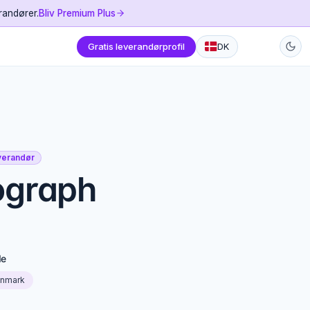
randører.
Bliv Premium Plus
Gratis leverandørprofil
DK
everandør
ograph
de
anmark