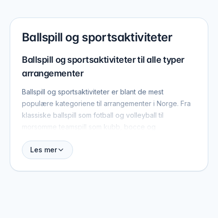
Ballspill og sportsaktiviteter
Ballspill og sportsaktiviteter til alle typer
arrangementer
Ballspill og sportsaktiviteter er blant de mest
populære kategoriene til arrangementer i Norge. Fra
klassiske ballspill som fotball og volleyball til
morsomme teamspill som kubb, bocce og
boblefotball — det finnes en aktivitet for enhver
Les mer
gruppe og ethvert budsjett. Finn og sammenlign
leverandører her på siden.
Populære ballspill og sportsaktiviteter til
arrangementer