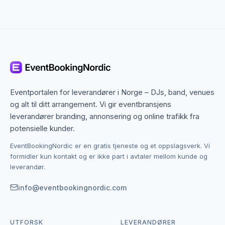
Utvalget er bredt: fotballgolf, beachvolleyball,
basketball, kubb, bocce, bordtennis, boblefotball,
kurveflyvning og ulike stafettleker. Mange
leverandører tilbyr pakkeløsninger med utstyr,
instruktører og premier inkludert.
Teambuilding og firmafester med ballspill
Eventportalen for leverandører i Norge – DJs, band, venues
Ballspill er ideelle til firmafester og teambuilding. De
og alt til ditt arrangement. Vi gir eventbransjens
fremmer samarbeid, konkurranseinstinkt og godt
leverandører branding, annonsering og online trafikk fra
humør, og fungerer på tvers av alder og
potensielle kunder.
ferdighetsnivå. Mange bedrifter bruker
ballspillaktiviteter som avslutning på konferanser eller
EventBookingNordic er en gratis tjeneste og et oppslagsverk. Vi
formidler kun kontakt og er ikke part i avtaler mellom kunde og
som selvstendige teambuilding-dager.
leverandør.
Ballspill til private fester og polterabend
info@eventbookingnordic.com
Private fester og polterabend er også naturlige
rammer for ballspill. Morsomme aktiviteter som
UTFORSK
LEVERANDØRER