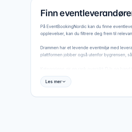
Finn eventleverandør
På EventBookingNordic kan du finne eventlever
opplevelser, kan du filtrere deg frem til relev
Drammen har et levende eventmiljø med leveran
plattformen jobber også utenfor bygrensen, så 
Kategoriene gir en rask oversikt: DJs og band til
opplevelsene gjestene husker. På hver katego
Les mer
Kontakten skjer direkte mellom deg og levera
leverandører i Drammen, innhente tilbud og gjø
gratis profil.