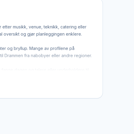
tter musikk, venue, teknikk, catering eller
al oversikt og gjør planleggingen enklere.
ter og bryllup. Mange av profilene på
 til Drammen fra nabobyer eller andre regioner.
 å fange dagen og talere eller underholdere til
vt dekker området.
byr. Du kan dermed sammenligne flere
il være synlig i Drammen, kan du opprette en