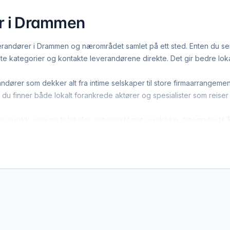
er i Drammen
andører i Drammen og nærområdet samlet på ett sted. Enten du ser e
ante kategorier og kontakte leverandørene direkte. Det gir bedre lok
dører som dekker alt fra intime selskaper til store firmaarrangemen
du finner både lokalt forankrede aktører og spesialister som reiser
 musikk, venues til lokaler, catering til mat og drikke, fotografer til
riside kan du sortere etter Drammen og se leverandørene som akti
ndøren – EventBookingNordic tar verken provisjon eller bookingge
re avtalen i ditt eget tempo uten mellomledd. Er du leverandør og v