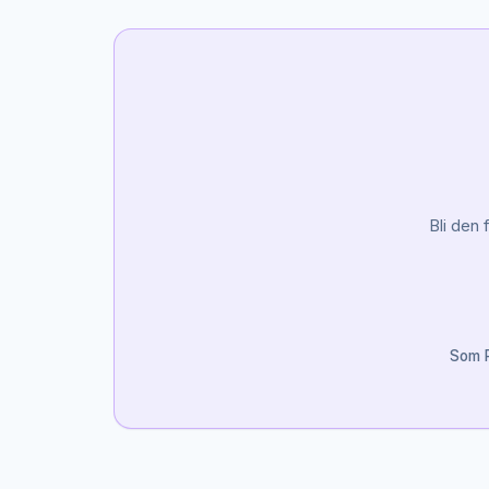
Bli den 
Som P