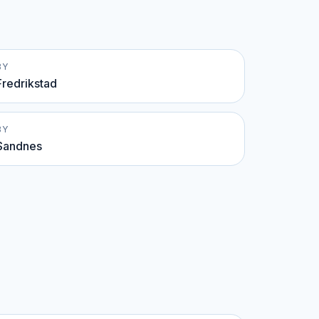
BY
Fredrikstad
BY
Sandnes