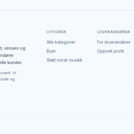
UTFORSK
LEVERANDØRER
Alle kategorier
For leverandører
nd, venues og
Byer
Opprett profil
randører
Støtt norsk musikk
elle kunder.
sverk. Vi
kunde og