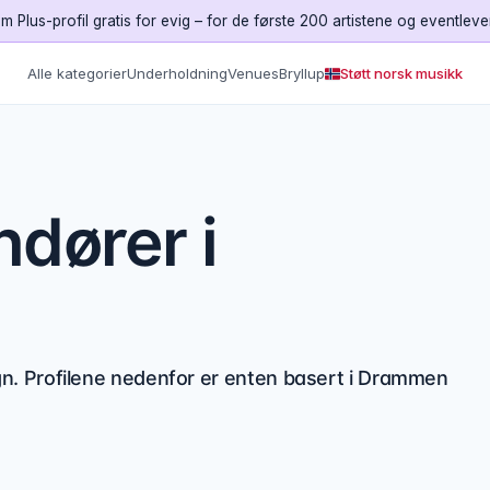
m Plus-profil gratis for evig – for de første 200 artistene og eventlev
Alle kategorier
Underholdning
Venues
Bryllup
Støtt norsk musikk
dører i
. Profilene nedenfor er enten basert i Drammen