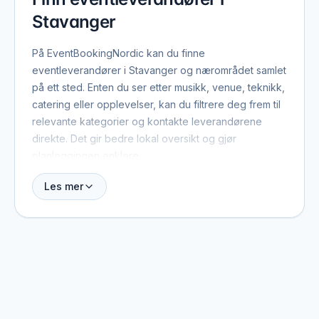
Stavanger
På EventBookingNordic kan du finne
eventleverandører i Stavanger og nærområdet samlet
på ett sted. Enten du ser etter musikk, venue, teknikk,
catering eller opplevelser, kan du filtrere deg frem til
relevante kategorier og kontakte leverandørene
direkte. Det gir bedre lokal oversikt og gjør
planleggingen enklere.
Les mer
Stavanger har et levende eventmiljø med
leverandører som dekker alt fra intime selskaper til
store firmaarrangementer og bryllup. Mange av
profilene på plattformen jobber også utenfor
bygrensen, så du finner både lokalt forankrede
aktører og spesialister som reiser til Stavanger fra
nabobyer eller andre regioner.