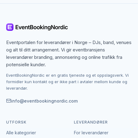
Kategoriene gir en rask oversikt: DJs og band til
musikk, venues til lokaler, catering til mat og drikke,
fotografer til å fange dagen og talere eller
underholdere til opplevelsene gjestene husker. På
hver kategoriside kan du sortere etter Stavanger og
se leverandørene som aktivt dekker området.
Eventportalen for leverandører i Norge – DJs, band, venues
og alt til ditt arrangement. Vi gir eventbransjens
Kontakten skjer direkte mellom deg og leverandøren
leverandører branding, annonsering og online trafikk fra
– EventBookingNordic tar verken provisjon eller
potensielle kunder.
bookinggebyr. Du kan dermed sammenligne flere
EventBookingNordic er en gratis tjeneste og et oppslagsverk. Vi
leverandører i Stavanger, innhente tilbud og gjøre
formidler kun kontakt og er ikke part i avtaler mellom kunde og
avtalen i ditt eget tempo uten mellomledd. Er du
leverandør.
leverandør og vil være synlig i Stavanger, kan du
opprette en gratis profil.
info@eventbookingnordic.com
UTFORSK
LEVERANDØRER
Alle kategorier
For leverandører