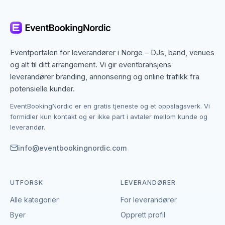
musikk, venues til lokaler, catering til mat og drikke,
fotografer til å fange dagen og talere eller
underholdere til opplevelsene gjestene husker. På
hver kategoriside kan du sortere etter Tromsø og se
leverandørene som aktivt dekker området.
Eventportalen for leverandører i Norge – DJs, band, venues
og alt til ditt arrangement. Vi gir eventbransjens
Kontakten skjer direkte mellom deg og leverandøren
leverandører branding, annonsering og online trafikk fra
– EventBookingNordic tar verken provisjon eller
potensielle kunder.
bookinggebyr. Du kan dermed sammenligne flere
EventBookingNordic er en gratis tjeneste og et oppslagsverk. Vi
leverandører i Tromsø, innhente tilbud og gjøre
formidler kun kontakt og er ikke part i avtaler mellom kunde og
avtalen i ditt eget tempo uten mellomledd. Er du
leverandør.
leverandør og vil være synlig i Tromsø, kan du
opprette en gratis profil.
info@eventbookingnordic.com
UTFORSK
LEVERANDØRER
Alle kategorier
For leverandører
Byer
Opprett profil