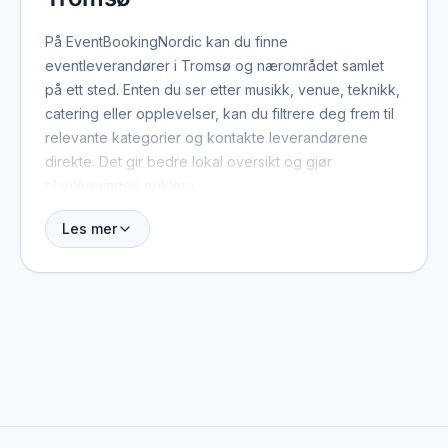
På EventBookingNordic kan du finne
eventleverandører i Tromsø og nærområdet samlet
på ett sted. Enten du ser etter musikk, venue, teknikk,
catering eller opplevelser, kan du filtrere deg frem til
relevante kategorier og kontakte leverandørene
direkte. Det gir bedre lokal oversikt og gjør
planleggingen enklere.
Les mer
Tromsø har et levende eventmiljø med leverandører
som dekker alt fra intime selskaper til store
firmaarrangementer og bryllup. Mange av profilene
på plattformen jobber også utenfor bygrensen, så du
finner både lokalt forankrede aktører og spesialister
som reiser til Tromsø fra nabobyer eller andre
regioner.
Kategoriene gir en rask oversikt: DJs og band til