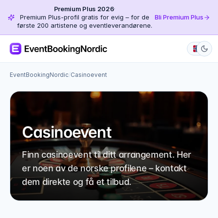
Premium Plus 2026
·
Premium Plus-profil gratis for evig – for de
Bli Premium Plus
første 200 artistene og eventleverandørene.
EventBookingNordic
/
Casinoevent
Casinoevent
Finn casinoevent til ditt arrangement. Her
er noen av de norske profilene – kontakt
dem direkte og få et tilbud.