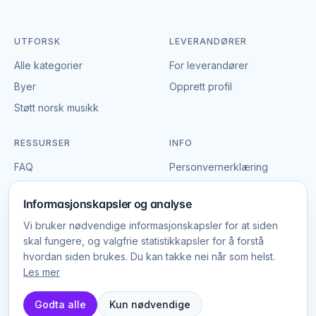
Casinospill som teambuilding fungerer godt fordi de
krever strategi, kommunikasjon og sunn konkurranse.
UTFORSK
LEVERANDØRER
Arrangøren kan sette opp lagbaserte spill der team
konkurrerer mot hverandre.
Alle kategorier
For leverandører
Byer
Opprett profil
Hva koster et casinoarrangement?
Støtt norsk musikk
Prisen varierer med antall bord, varighet og antall
RESSURSER
INFO
croupierer. Et 2-bordsoppsett til 30–40 gjester starter
typisk fra 8 000 kr, mens et komplett oppsett med 5–6
FAQ
Personvernerklæring
bord til 100+ gjester kan koste 25 000–45 000 kr.
Brand & logo
Informasjonskapsler
Informasjonskapsler og analyse
Vilkår
Spill og bord
Vi bruker nødvendige informasjonskapsler for at siden
skal fungere, og valgfrie statistikkapsler for å forstå
De mest populære casinospillene til events er rulett,
hvordan siden brukes. Du kan takke nei når som helst.
blackjack og poker. Rulett passer best til mange
Les mer
gjester, mens blackjack og poker krever færre
© EventBookingNordic
2026
DK · SE · NO
plasser men mer engasjement. Spør hva som passer
Godta alle
Kun nødvendige
best til din gjestegruppe.