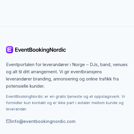
store dagen
En bryllupsfotograf er en av de viktigste
leverandørene til et bryllup. Bildene fra bryllupsdagen
er noe de fleste par vender tilbake til igjen og igjen i
årevis.
Det er viktig å finne en fotograf hvis stil og tilnærming
passer til dere som par. Noen fotografer jobber
diskret og dokumentarisk, mens andre er mer aktive
Eventportalen for leverandører i Norge – DJs, band, venues
med å sette opp situasjoner og portretter. Se på
og alt til ditt arrangement. Vi gir eventbransjens
porteføljer og ta kontakt direkte for å få en følelse av
leverandører branding, annonsering og online trafikk fra
samarbeidet.
potensielle kunder.
EventBookingNordic er en gratis tjeneste og et oppslagsverk. Vi
Eventfotograf – profesjonell
formidler kun kontakt og er ikke part i avtaler mellom kunde og
dokumentasjon av ditt arrangement
leverandør.
Til firmarangementer, konferanser og større events er
info@eventbookingnordic.com
en profesjonell eventfotograf viktig for å
dokumentere arrangementet. Bilder kan brukes til