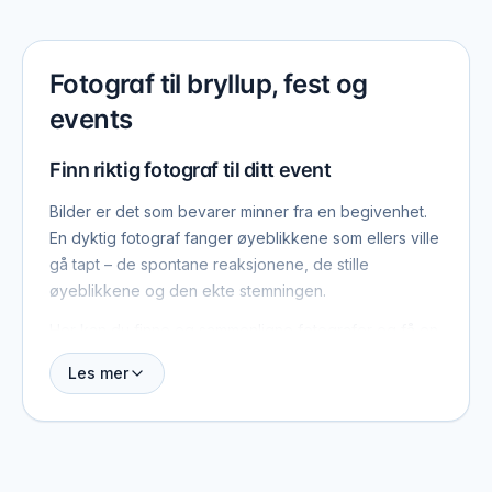
Fotograf til bryllup, fest og
events
Finn riktig fotograf til ditt event
Bilder er det som bevarer minner fra en begivenhet.
En dyktig fotograf fanger øyeblikkene som ellers ville
gå tapt – de spontane reaksjonene, de stille
øyeblikkene og den ekte stemningen.
Her kan du finne og sammenligne fotografer og få en
oversikt over deres stil og erfaring. Det gjør det
Les mer
enklere å finne en fotograf som passer til akkurat ditt
arrangement.
Bryllupsfotograf – bevar minner fra den