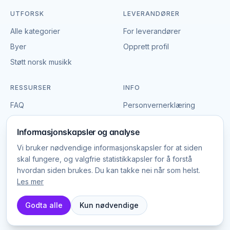
intern kommunikasjon, markedsføring og sosiale
UTFORSK
LEVERANDØRER
medier.
Alle kategorier
For leverandører
En erfaren eventfotograf vet når de viktige
Byer
Opprett profil
øyeblikkene skjer og er diskret til stede uten å
Støtt norsk musikk
forstyrre. Det gir naturlige og ekte bilder fra
arrangementet.
RESSURSER
INFO
Fotograf til fest og private events
FAQ
Personvernerklæring
Brand & logo
Informasjonskapsler
Til bursdager, jubileer og andre private fester er en
Informasjonskapsler og analyse
fotograf en god investering. Gjestene kan nyte festen
Vilkår
Vi bruker nødvendige informasjonskapsler for at siden
mens fotografen sørger for å fange øyeblikk som
skal fungere, og valgfrie statistikkapsler for å forstå
ellers ville gå tapt i festens stemning.
hvordan siden brukes. Du kan takke nei når som helst.
Mange fotografer tilbyr fleksible pakker som kan
Les mer
© EventBookingNordic
2026
tilpasses til arrangement og budsjett.
DK · SE · NO
Godta alle
Kun nødvendige
Hva koster en fotograf?