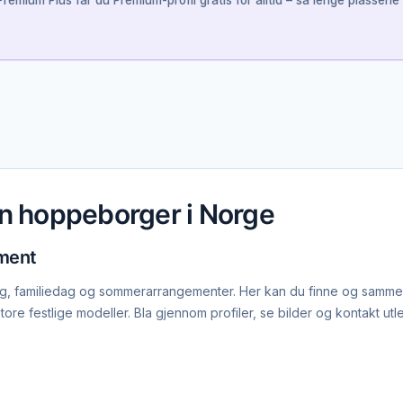
remium Plus får du Premium-profil gratis for alltid – så lenge plassene 
nn hoppeborger i Norge
ement
dag, familiedag og sommerarrangementer. Her kan du finne og sammen
re festlige modeller. Bla gjennom profiler, se bilder og kontakt utlei
agene til barneburdsdager. Den holder barna aktive og glade i tim