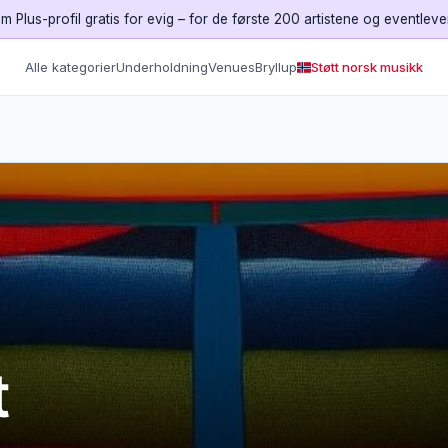
m Plus-profil gratis for evig – for de første 200 artistene og eventlev
Alle kategorier
Underholdning
Venues
Bryllup
Støtt norsk musikk
t