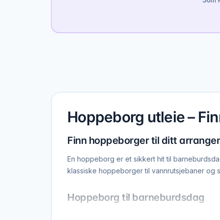
Som P
Hoppeborg utleie – Fi
Finn hoppeborger til ditt arrang
En hoppeborg er et sikkert hit til barneburds
klassiske hoppeborger til vannrutsjebaner og sto
Hoppeborg til barneburdsdag
En hoppeborg er et av de mest populære innsl