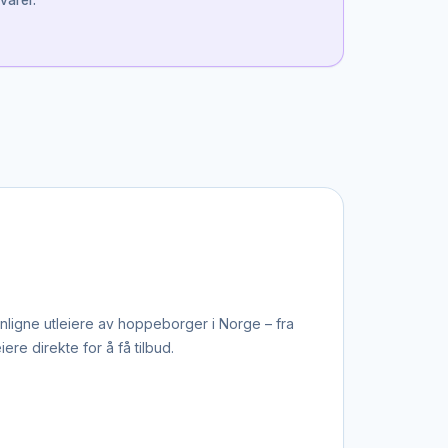
varer.
ligne utleiere av hoppeborger i Norge – fra
ere direkte for å få tilbud.
evis, mens de voksne kan slappe av og nyte