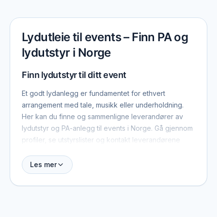
Lydutleie til events – Finn PA og
lydutstyr i Norge
Finn lydutstyr til ditt event
Et godt lydanlegg er fundamentet for ethvert
arrangement med tale, musikk eller underholdning.
Her kan du finne og sammenligne leverandører av
lydutstyr og PA-anlegg til events i Norge. Gå gjennom
profiler, se utstyrslister og kontakt leverandørene
direkte for å hente inn tilbud.
Les mer
PA og høyttalersystem
PA-systemer er kjernen i enhver lydoppsett. Alt etter
arrangementets størrelse kan du trenge alt fra