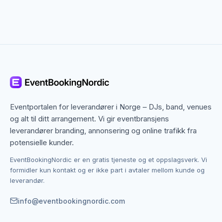
kompakte aktive høyttalere til et fullt scenelydanlegg
med subwoofere. Leverandøren kan hjelpe med å
dimensjonere anlegget korrekt basert på lokale, antall
gjester og lydformat.
Mikrofoner og scene
Til konferanser, shows og arrangementer med scene
er mikrofoner et avgjørende element. Velg mellom
Eventportalen for leverandører i Norge – DJs, band, venues
håndholdte, headset, clips- og bordmikrofoner
og alt til ditt arrangement. Vi gir eventbransjens
avhengig av formatet. Trådløse systemer gir større
leverandører branding, annonsering og online trafikk fra
bevegelsesfrihet. Leverandøren kan pakketilby
potensielle kunder.
mikrofoner med mikser og lydanlegg, slik at alt er
kalibrert mot hverandre.
EventBookingNordic er en gratis tjeneste og et oppslagsverk. Vi
formidler kun kontakt og er ikke part i avtaler mellom kunde og
leverandør.
Lyd til konferanse og firmaevent
Firmaarrangementer og konferanser stiller særlige
info@eventbookingnordic.com
krav til lydkvalitet. Klar og tydelig taleformidling er