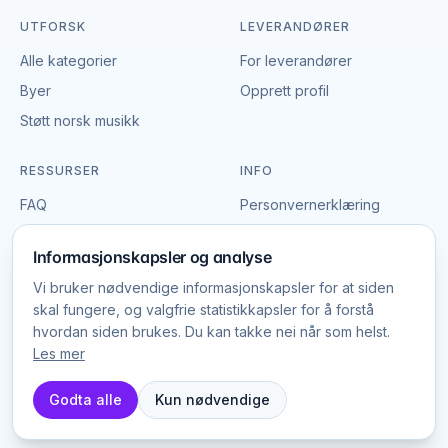
avgjørende, enten det er keynote-presentasjoner,
UTFORSK
LEVERANDØRER
paneldebatter eller workshops. Mange leverandører
tilbyr komplette konferanselydpakker inkl. mikser,
Alle kategorier
For leverandører
mikrofoner og tekniker.
Byer
Opprett profil
Støtt norsk musikk
Lyd til utendørs arrangementer
Utendørs events krever mer kraftfullt utstyr enn
RESSURSER
INFO
innendørs, da lyden spres i det åpne rommet. Vær
FAQ
Personvernerklæring
oppmerksom på kommunens regler for lydnivåer og
Brand & logo
Informasjonskapsler
tidspunkter. Leverandøren kan gi råd om passende
Informasjonskapsler og analyse
anlegg og plassering av høyttalere.
Vilkår
Vi bruker nødvendige informasjonskapsler for at siden
skal fungere, og valgfrie statistikkapsler for å forstå
Hva koster lydutleie?
hvordan siden brukes. Du kan takke nei når som helst.
Les mer
Prisen varierer etter utstyrsnivå og servicepakke. Et
© EventBookingNordic
2026
DK · SE · NO
basisanlegg til en privat fest starter fra ca. 1 000–3
Godta alle
Kun nødvendige
000 kr, mens profesjonelt utstyr til større events
typisk koster 5 000–20 000 kr per dag. Tilkjøp av