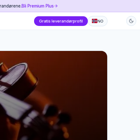
erandørene.
Bli Premium Plus
Gratis leverandørprofil
NO