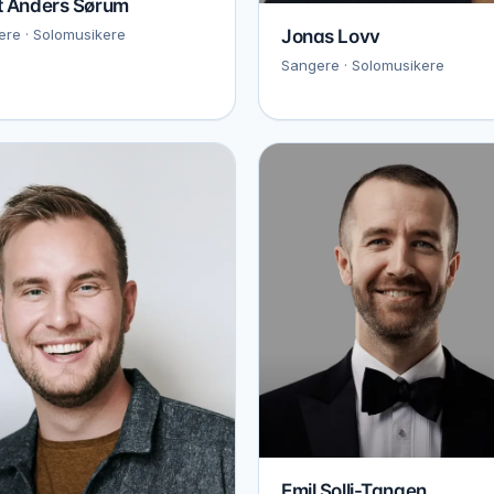
t Anders Sørum
Jonas Lovv
re · Solomusikere
Sangere · Solomusikere
Emil Solli-Tangen