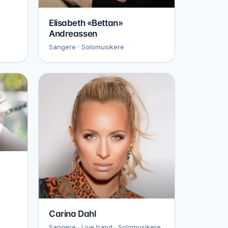
Elisabeth «Bettan»
Andreassen
Sangere · Solomusikere
Carina Dahl
Sangere · Live band · Solomusikere