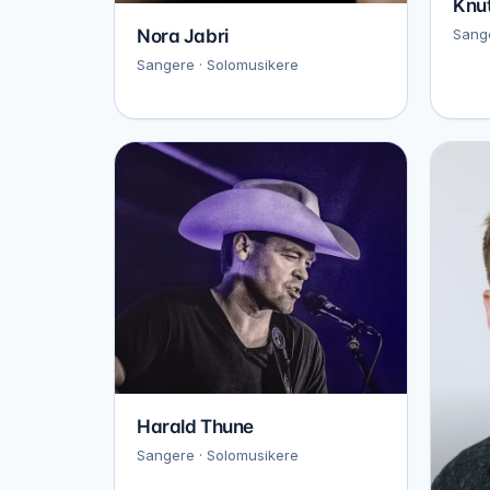
Knu
Nora Jabri
Sange
Sangere · Solomusikere
Harald Thune
Sangere · Solomusikere