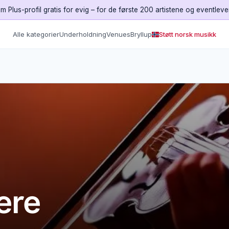
m Plus-profil gratis for evig – for de første 200 artistene og eventlev
Alle kategorier
Underholdning
Venues
Bryllup
Støtt norsk musikk
ere