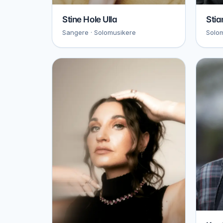
Stine Hole Ulla
Stia
Sangere · Solomusikere
Solom