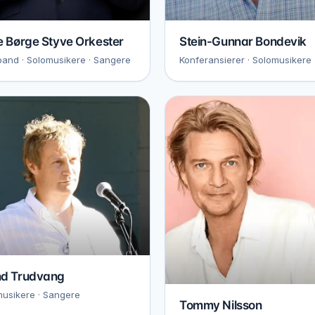
e Børge Styve Orkester
Stein-Gunnar Bondevik
band · Solomusikere · Sangere
Konferansierer · Solomusikere
nd Trudvang
usikere · Sangere
Tommy Nilsson