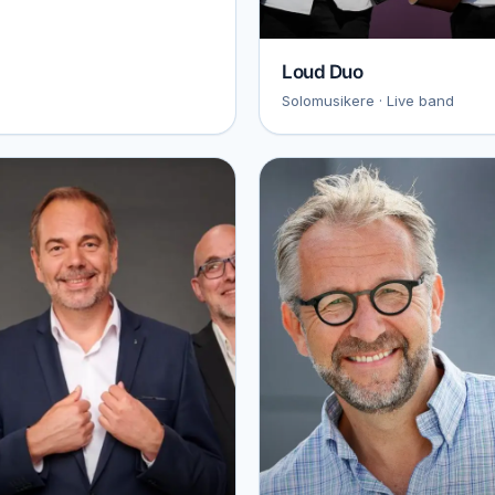
Loud Duo
Solomusikere · Live band