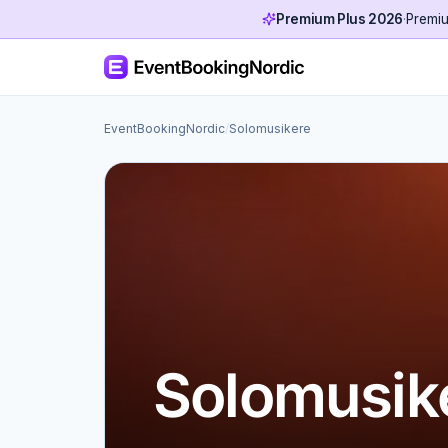
Premium Plus 2026
·
Premiu
EventBookingNordic
/
Solomusikere
Solomusik