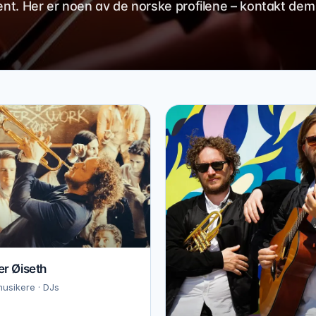
ent. Her er noen av de norske profilene – kontakt dem
r Øiseth
usikere · DJs