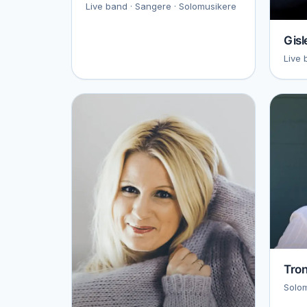
Live band · Sangere · Solomusikere
Gisl
Live 
Tro
Solom