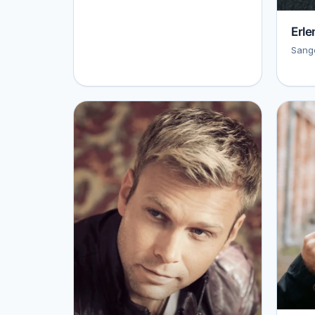
Erle
Sange