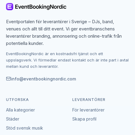
Teambuilding och företagsfester med
bollspel
Eventportalen för leverantörer i Sverige – DJs, band,
Bollspel är idealiska till företagsfester och
venues och allt till ditt event. Vi ger eventbranschens
teambuilding. De fremjar samarbete, tävlingsanda och
leverantörer branding, annonsering och online-trafik från
glädje, och fungerar oavsett ålder och konditionsnivå.
potentiella kunder.
Många företag använder bollspelsaktiviteter som
EventBookingNordic är en kostnadsfri tjänst och ett
avslutning på konferenser eller som fristående
uppslagsverk. Vi förmedlar endast kontakt och är inte part i avtal
teambuilding-dagar.
mellan kund och leverantör.
Bollspel till privata fester och möhippa
info@eventbookingnordic.com
Privata fester och möhippa är också naturliga ramar
för bollspel. Roliga aktiviteter som fotbollsgolf, bocce
UTFORSKA
LEVERANTÖRER
och kubb skapar stämning utan att kräva idrottliga
Alla kategorier
För leverantörer
meriter. Aktiviteterna kan anpassas till festtemat och
passar alla åldrar.
Städer
Skapa profil
Stöd svensk musik
Priser på bollspel och sportsaktiviteter