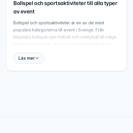
Bollspel och sportsaktiviteter till alla typer
av event
Bollspel och sportsaktiviteter är en av de mest
populära kategorierna till event i Sverige. Från
klassiska bollspel som fotboll och volleyball till roliga
teamspel som kubb, bocce och bubbelbollfotboll —
det finns en aktivitet för varje grupp och budget. Hitta
Läs mer
och jämför leverantörer här på sidan.
Populära bollspel och sportsaktiviteter till
event
Utbudet är brett: fotbollsgolf, beachvolleyball, basket,
kubb, bocce, bordtennis, bubbelbollfotboll och olika
stafettlekar. Många leverantörer erbjuder
paketlösningar med utrustning, instruktörer och priser
inkluderade.