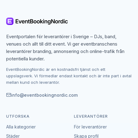
eller den svenska kusten ger perspektiv som inte kan
upplevas från marken. Helikoptertransfer används
också för att frakta VIP-gäster direkt till exklusiva
destinationer.
Eventportalen för leverantörer i Sverige – DJs, band,
Bådturer och hamnkryssningar
venues och allt till ditt event. Vi ger eventbranschens
leverantörer branding, annonsering och online-trafik från
En privat bådtur är ramen för oförglömliga events –
potentiella kunder.
från champagnemottagningar på vattnet till
middagsturer längs kusten. Bådkryssningar kan
EventBookingNordic är en kostnadsfri tjänst och ett
anpassas i storlek och format, från en intim
uppslagsverk. Vi förmedlar endast kontakt och är inte part i avtal
mellan kund och leverantör.
speedbåtstur till 6 personer till ett större charterbåt
för en hel avdelning. Många bådturer kan kombineras
info@eventbookingnordic.com
med catering och underhållning ombord.
Helikopter och båt till företagsfest och
UTFORSKA
LEVERANTÖRER
teambuilding
Alla kategorier
För leverantörer
Helikopter- och båtupplevelser är ett effektivt sätt att
Städer
Skapa profil