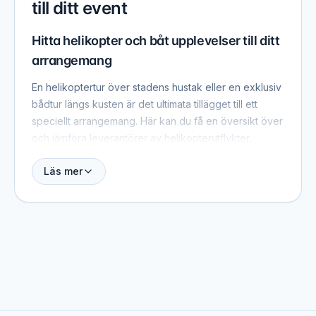
till ditt event
Hitta helikopter och båt upplevelser till ditt
arrangemang
En helikoptertur över stadens hustak eller en exklusiv
bådtur längs kusten är det ultimata tillägget till ett
speciellt arrangemang. Här kan du få en översikt över
och jämföra leverantörer av helikopterutflykter,
helikoptertransfer och bådcruise till events i hela
Läs mer
Sverige. Kontakta leverantörerna direkt för
skräddarsydda offerter.
Helikopterutflykter och -transfer
Helikopterutflykter är en spektakulär och oförglömlig
upplevelse – perfekt som belöning, teambuilding-
element eller dramatisk ankomst till ett event.
Sightseeing från luften över Stockholm, Göteborg