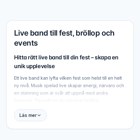
Live band till fest, bröllop och
events
Hitta rätt live band till din fest – skapa en
unik upplevelse
Ett live band kan lyfta vilken fest som helst till en helt
ny nivå. Musik spelad live skapar energi, närvaro och
en stämning som är svår att uppnå med andra
lösningar. Oavsett om du planerar bröllop,
företagsfest, födelsedag eller ett större event kan rätt
Läs mer
live band göra skillnaden mellan en bra kväll och en
oförglömlig upplevelse.
Här kan du hitta och jämföra live bands, få överblick