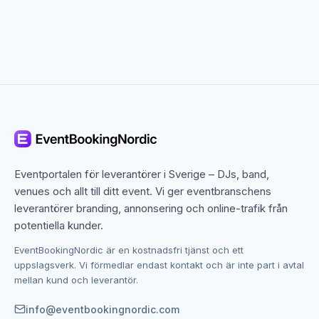
över deras musikstil och erfarenhet samt kontakta
dem direkt. Det gör det enkelt att välja ett band som
passar precis till din fest.
Live band till bröllop – musik till hela dagen
Ett live band till bröllop skapar en speciell stämning
som kan vara både romantisk, festlig och energifylld.
Många väljer ett band som kan spela under
mottagning, middag och fest.
Eventportalen för leverantörer i Sverige – DJs, band,
Ett bröllopsband kan vanligtvis anpassa sig till olika
venues och allt till ditt event. Vi ger eventbranschens
delar av dagen och spela allt från lugn
leverantörer branding, annonsering och online-trafik från
bakgrundsmusik till dansgolvsvänliga hits. Det ger en
potentiella kunder.
sammanhängande upplevelse där musiken stödjer
hela dagen.
EventBookingNordic är en kostnadsfri tjänst och ett
uppslagsverk. Vi förmedlar endast kontakt och är inte part i avtal
mellan kund och leverantör.
Live band till företagsfest – professionell
underhållning
info@eventbookingnordic.com