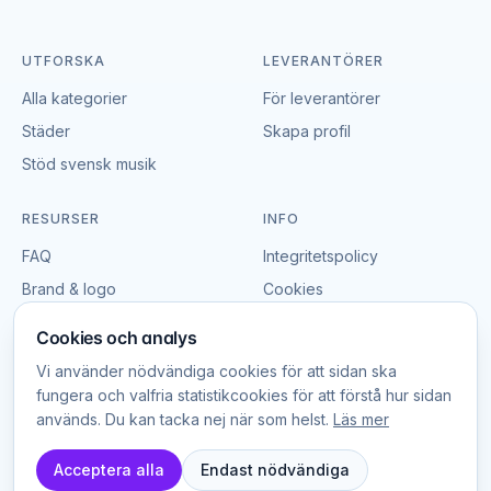
På en företagsfest är ett live band en stark lösning om
du vill skapa en upplevelse som samlar gästerna.
UTFORSKA
LEVERANTÖRER
Musik spelad live ger en speciell energi som ofta får
Alla kategorier
För leverantörer
fler på dansgolvet.
Städer
Skapa profil
Ett band till företagsevent kan anpassa repertoaren till
Stöd svensk musik
publiken och se till att både kollegor och
samarbetspartners får en bra upplevelse. Det skapar
RESURSER
INFO
en fest som blir ihågkommen.
FAQ
Integritetspolicy
Live band till privat fest – personlig och
Brand & logo
Cookies
stämningsfull musik
Villkor
Cookies och analys
Till privata arrangemang som födelsedagar och
Vi använder nödvändiga cookies för att sidan ska
jubileer ger ett live band en mer personlig
fungera och valfria statistikcookies för att förstå hur sidan
upplevelse. Musiken levereras med närvaro, och
används. Du kan tacka nej när som helst.
Läs mer
© EventBookingNordic
bandet kan ofta anpassa sig till stämningen i rummet.
2026
DK · SE · NO
Acceptera alla
Endast nödvändiga
Du kan välja mellan olika typer av band – från