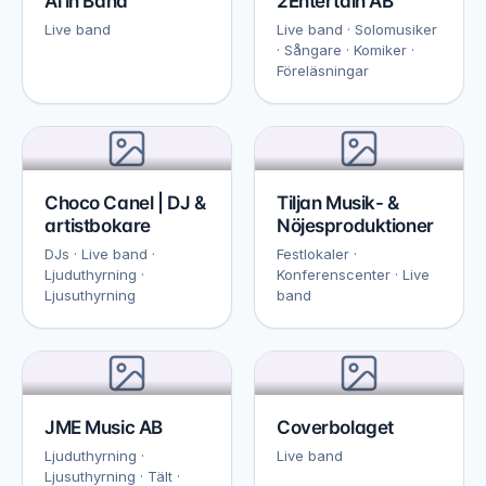
Ål in Band
2Entertain AB
Live band
Live band · Solomusiker
· Sångare · Komiker ·
Föreläsningar
Choco Canel | DJ &
Tiljan Musik- &
artistbokare
Nöjesproduktioner
DJs · Live band ·
Festlokaler ·
Ljuduthyrning ·
Konferenscenter · Live
Ljusuthyrning
band
JME Music AB
Coverbolaget
Ljuduthyrning ·
Live band
Ljusuthyrning · Tält ·