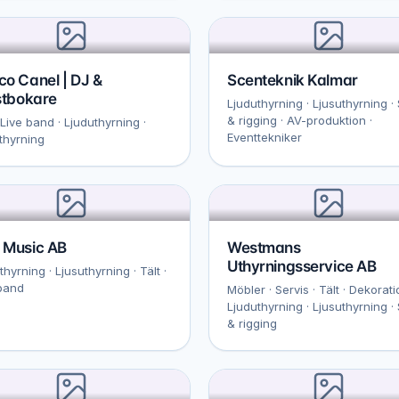
o Canel | DJ &
Scenteknik Kalmar
stbokare
Ljuduthyrning · Ljusuthyrning ·
& rigging · AV-produktion ·
 Live band · Ljuduthyrning ·
Eventtekniker
thyrning
 Music AB
Westmans
Uthyrningsservice AB
thyrning · Ljusuthyrning · Tält ·
band
Möbler · Servis · Tält · Dekorati
Ljuduthyrning · Ljusuthyrning ·
& rigging