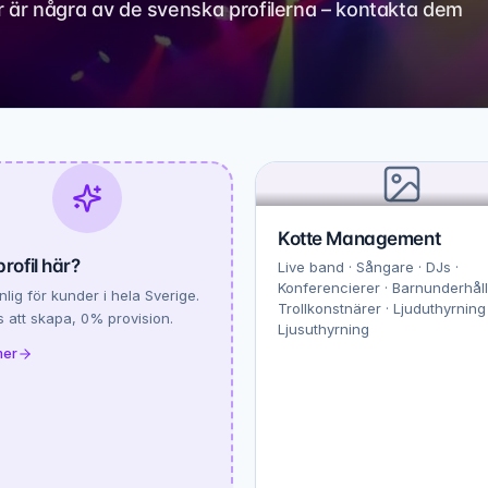
 Här är några av de svenska profilerna – kontakta dem
Kotte Management
profil här?
Live band · Sångare · DJs ·
Konferencierer · Barnunderhåll
ynlig för kunder i hela Sverige.
Trollkonstnärer · Ljuduthyrning 
s att skapa, 0% provision.
Ljusuthyrning
mer