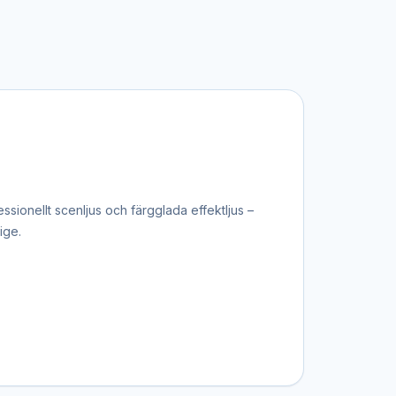
essionellt scenljus och färgglada effektljus –
ige.
-lights och strobeffekter kan programmeras för