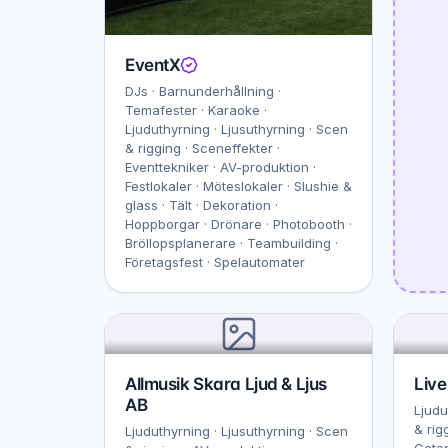
EventX
DJs · Barnunderhållning ·
Temafester · Karaoke ·
Ljuduthyrning · Ljusuthyrning · Scen
& rigging · Sceneffekter ·
Eventtekniker · AV-produktion ·
Festlokaler · Möteslokaler · Slushie &
glass · Tält · Dekoration ·
Hoppborgar · Drönare · Photobooth ·
Bröllopsplanerare · Teambuilding ·
Företagsfest · Spelautomater
Allmusik Skara Ljud & Ljus
Live
AB
Ljudu
& rigg
Ljuduthyrning · Ljusuthyrning · Scen
Cater