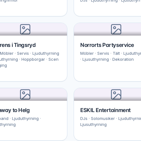
ens i Tingsryd
Norrorts Partyservice
· Möbler · Servis · Ljuduthyrning
Möbler · Servis · Tält · Ljuduthy
suthyrning · Hoppborgar · Scen
· Ljusuthyrning · Dekoration
ging
hway to Helg
ESKIL Entertainment
band · Ljuduthyrning ·
DJs · Solomusiker · Ljuduthyrni
thyrning
Ljusuthyrning