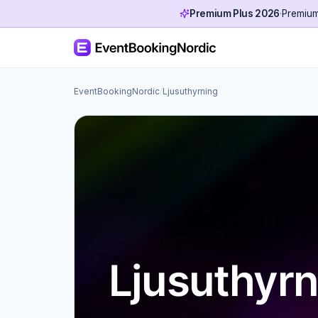
Premium Plus 2026
·
Premium 
EventBookingNordic
/
Ljusuthyrning
Ljusuthyrn