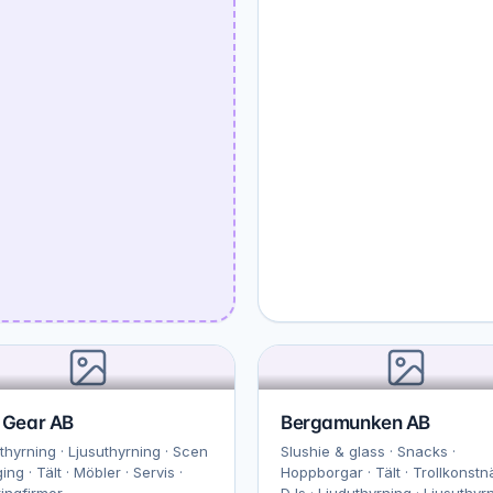
 Gear AB
Bergamunken AB
thyrning · Ljusuthyrning · Scen
Slushie & glass · Snacks ·
ing · Tält · Möbler · Servis ·
Hoppborgar · Tält · Trollkonstnä
ingfirmor
DJs · Ljuduthyrning · Ljusuthyr