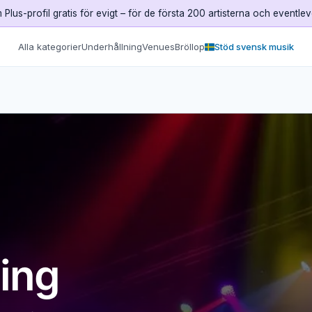
Plus-profil gratis för evigt – för de första 200 artisterna och eventle
Alla kategorier
Underhållning
Venues
Bröllop
Stöd svensk musik
ing