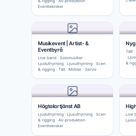
& rigging · AV-produktion ·
Eventtekniker
Musikevent | Artist- &
Nygr
Eventbyrå
Tält 
· Lju
Live band · Solomusiker ·
& rig
Ljuduthyrning · Ljusuthyrning · Scen
& rigging · Tält · Möbler · Servis
Högtalartjänst AB
Hig
Ljuduthyrning · Ljusuthyrning · Scen
Live 
& rigging · AV-produktion ·
Ljusu
Eventtekniker