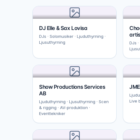
DJ Elle & Sax Lovisa
Choc
arti
DJs · Solomusiker · Ljuduthyrning ·
Ljusuthyrning
DJs ·
Ljusu
Show Productions Services
JME
AB
Ljudu
Live 
Ljuduthyrning · Ljusuthyrning · Scen
& rigging · AV-produktion ·
Eventtekniker