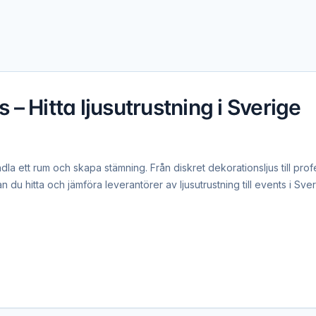
s – Hitta ljusutrustning i Sverige
ndla ett rum och skapa stämning. Från diskret dekorationsljus till prof
n du hitta och jämföra leverantörer av ljusutrustning till events i Sver
r professionellt scenljus avgörande. Moving heads, PAR-spots, wash
upplevelser. En ljustekniker på plats säkerställer optimal drift.
s