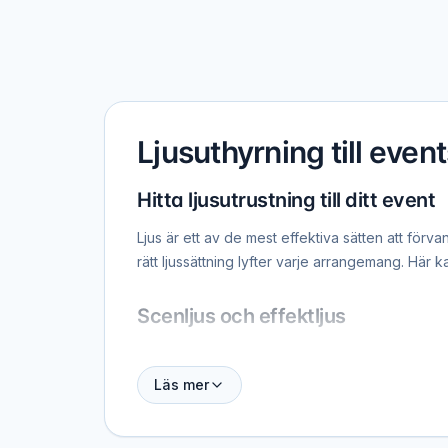
Ljusuthyrning till event
Hitta ljusutrustning till ditt event
Ljus är ett av de mest effektiva sätten att förva
rätt ljussättning lyfter varje arrangemang. Här ka
Scenljus och effektljus
Till events med scen, band, DJ eller shower ä
att matcha musiken och skapa dynamiska visuella 
Läs mer
Dekorationsljus och stämningslju