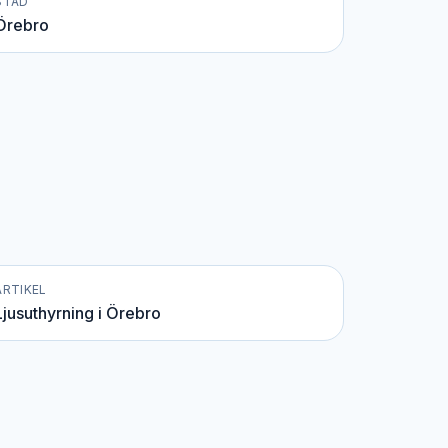
STAD
Örebro
ARTIKEL
Ljusuthyrning i Örebro