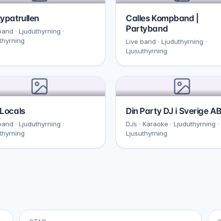
ypatrullen
Calles Kompband |
Partyband
band · Ljuduthyrning ·
thyrning
Live band · Ljuduthyrning ·
Ljusuthyrning
Locals
Din Party DJ i Sverige A
band · Ljuduthyrning ·
DJs · Karaoke · Ljuduthyrning ·
thyrning
Ljusuthyrning