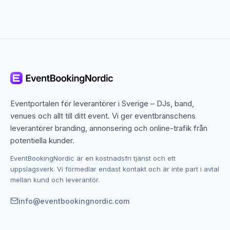
Sångare till bröllop – musik till de stora
ögonblicken
En sångare till bröllop används ofta under ceremonin,
där musiken spelar en central roll. Det kan vara entré,
utgång eller särskilda låtar som har betydelse för er.
Många väljer även en sångare till mottagning eller
Eventportalen för leverantörer i Sverige – DJs, band,
middag, där live vokal skapar en elegant och
venues och allt till ditt event. Vi ger eventbranschens
stämningsfull bakgrund. Det ger en röd tråd genom
leverantörer branding, annonsering och online-trafik från
dagen och gör upplevelsen mer sammanhängande.
potentiella kunder.
EventBookingNordic är en kostnadsfri tjänst och ett
Sångare till företagsevent – professionell
uppslagsverk. Vi förmedlar endast kontakt och är inte part i avtal
och stämningsskapande underhållning
mellan kund och leverantör.
Till företagsarrangemang kan en sångare skapa en
info@eventbookingnordic.com
behaglig och professionell atmosfär. Musiken kan
fungera som bakgrund under middag eller som ett