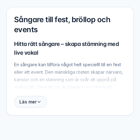
Sångare till fest, bröllop och
events
Hitta rätt sångare – skapa stämning med
live vokal
En sångare kan tillföra något helt speciellt till en fest
eller ett event. Den mänskliga rösten skapar närvaro,
känslor och en stämning som är svår att uppnå på
andra sätt. Oavsett om du planerar en ceremoni,
mottagning, middag eller fest kan en sångare lyfta
Läs mer
upplevelsen och göra den mer personlig.
Här kan du hitta och jämföra sångare, få överblick
över deras stil och erfarenhet samt kontakta dem
direkt. Det gör det enkelt att hitta en lösning som
passar just ditt arrangemang.