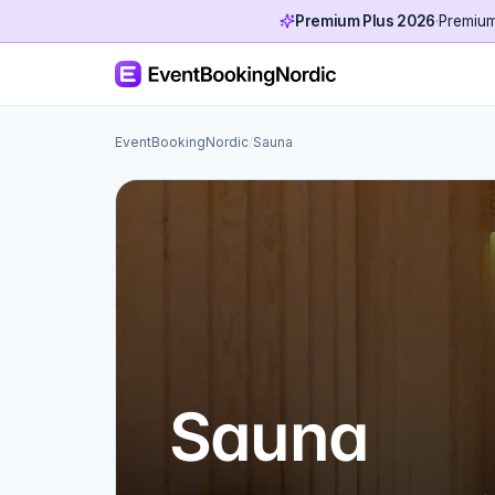
Premium Plus 2026
·
Premium 
EventBookingNordic
/
Sauna
Sauna