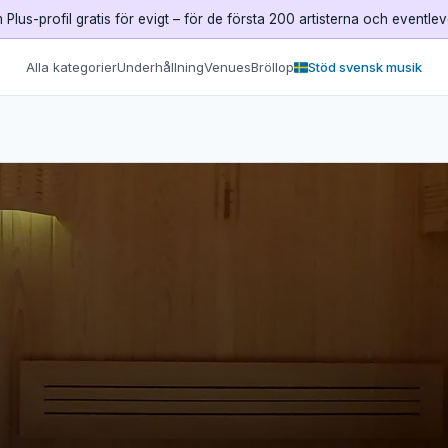
Plus-profil gratis för evigt – för de första 200 artisterna och eventle
Alla kategorier
Underhållning
Venues
Bröllop
Stöd svensk musik