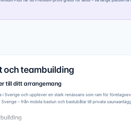
emium Plus får du Premium-profil gratis för alltid – så länge platserna 
nt och teambuilding
r till ditt arrangemang
na i Sverige och upplever en stark renässans som ram för företagse
 Sverige – från mobila bastun och bastubåtar till privata saunaanlägg
building
m för kollegor att koppla av, prata och stärka sammanhållningen uta