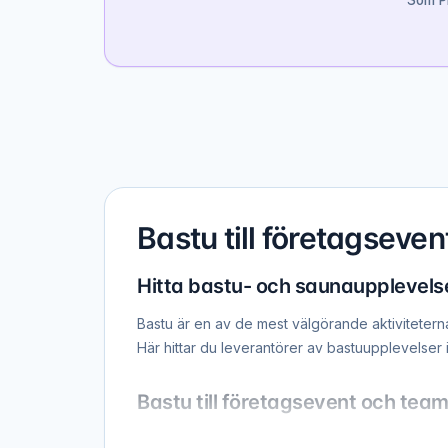
Som Pr
Bastu till företagseve
Hitta bastu- och saunaupplevelse
Bastu är en av de mest välgörande aktiviteter
Här hittar du leverantörer av bastuupplevelser i
Bastu till företagsevent och team
En gemensam bastuupplevelse skapar en unik ra