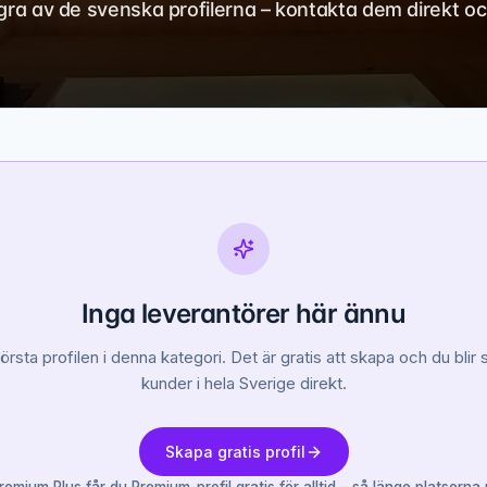
några av de svenska profilerna – kontakta dem direkt o
Inga leverantörer här ännu
första profilen i denna kategori. Det är gratis att skapa och du blir s
kunder i hela Sverige direkt.
Skapa gratis profil