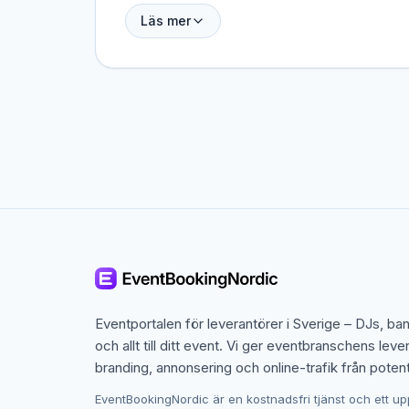
med kallbad, lätt förtäring och efterföljande nät
Läs mer
Mobila bastun till events
Mobila bastun kan ställas upp på nästan vilken pl
teambuilding och outdoor-events.
Bastubåtar – bastu på vattnet
Bastubåtar kombinerar klassisk bastuupplevelse m
med hamn.
Privata saunaanläggningar och 
Många wellness-spa och träningscenter hyr ut p
Eventportalen för leverantörer i Sverige – DJs, ba
utmärkt till ledarretreat och wellnessdagar.
och allt till ditt event. Vi ger eventbranschens leve
branding, annonsering och online-trafik från potent
Priser och vad som ingår
EventBookingNordic är en kostnadsfri tjänst och ett up