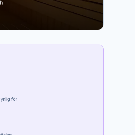
ch
ynlig för