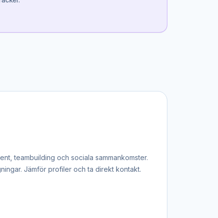
räcker.
vent, teambuilding och sociala sammankomster.
ningar. Jämför profiler och ta direkt kontakt.
nför det professionella miljön. Kombinerat