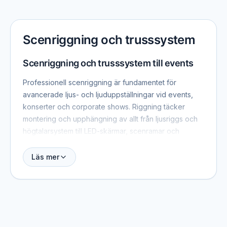
Scenriggning och trusssystem
Scenriggning och trusssystem till events
Professionell scenriggning är fundamentet för
avancerade ljus- och ljuduppställningar vid events,
konserter och corporate shows. Riggning täcker
montering och upphängning av allt från ljusriggs och
högtalarsystem till LED-skärmar, scenramar och
specialeffekter via truss-konstruktioner och
motorhissar. Hitta och jämför certifierade riggare och
Läs mer
leverantörer av scenriggning i Sverige.
Vad är scenriggning och vad kan hängas
upp?