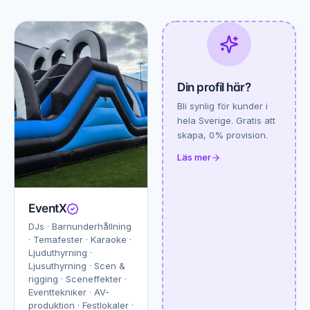
Din profil här?
Bli synlig för kunder i
hela Sverige. Gratis att
skapa, 0% provision.
Läs mer
EventX
DJs · Barnunderhållning
· Temafester · Karaoke ·
Ljuduthyrning ·
Ljusuthyrning · Scen &
rigging · Sceneffekter ·
Eventtekniker · AV-
produktion · Festlokaler ·