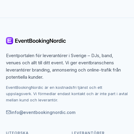
Riggning är den tekniska disciplinen som handlar om
att hänga och fästa utrustning säkert ovan scenen
eller i ett venues tak. Via aluminiumtrusssystem och
elektriska motorhissar kan man hänga upp:
Ljusarmaturer och moving heads
Högtalararray och subwoofers
LED-skärmar och video-bakgrunder
Eventportalen för leverantörer i Sverige – DJs, band,
Scenramar och kulisselement
venues och allt till ditt event. Vi ger eventbranschens
Banderoller, branding och dekorationer
leverantörer branding, annonsering och online-trafik från
Sceneffekter som konfettikanoner och CO2-jets
potentiella kunder.
EventBookingNordic är en kostnadsfri tjänst och ett
Riggning till konserter och musikevent
uppslagsverk. Vi förmedlar endast kontakt och är inte part i avtal
mellan kund och leverantör.
Vid konserter är riggning avgörande för professionell
ljud- och ljusdistribution. Ett korrekt riggat ljussystem
info@eventbookingnordic.com
säkerställer att alla delar av scenarealet täcks, medan
ett upphängt ljudsystem levererar jämn ljudtäckning till
hela publikarealet.
UTFORSKA
LEVERANTÖRER