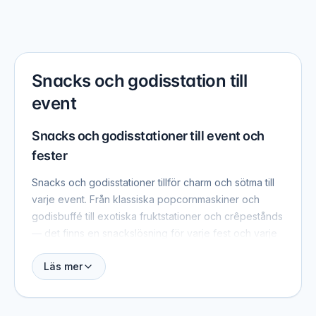
Snacks och godisstation till
event
Snacks och godisstationer till event och
fester
Snacks och godisstationer tillför charm och sötma till
varje event. Från klassiska popcornmaskiner och
godisbuffé till exotiska fruktstationer och crêpestånds
— det finns en snackslösning för varje fest och varje
budget. Hitta och jämför leverantörer här på sidan.
Läs mer
Populära snacks och dessertlösningar till
event