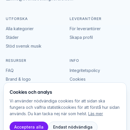
Företagsfester och konferenser drar nytta av
snacksstationer som pausaktivitet eller som del av en
större buffé. Popcorn, frukt och lätta snacks hjälper
UTFORSKA
LEVERANTÖRER
gästerna att hålla energin uppe och skapar informella
Alla kategorier
mötesmöjligheter. Många företag använder
För leverantörer
snacksstationer som brandingelement med anpassad
Städer
Skapa profil
förpackning.
Stöd svensk musik
Priser på snacks och godisstationer
RESURSER
INFO
Priserna varierar mycket efter typ, omfång och antal
FAQ
Integritetspolicy
gäster. En popcornmaskin kostar typiskt 500–1 500 kr
Brand & logo
Cookies
per dag. En komplett godisbuffé kostar 3 000–8 000
Villkor
kr för upp till 100 gäster. Paketlösningar med flera
Cookies och analys
stationer kostar 10 000–25 000 kr. Inhämta offerter
Vi använder nödvändiga cookies för att sidan ska
från flera leverantörer för att jämföra.
fungera och valfria statistikcookies för att förstå hur sidan
används. Du kan tacka nej när som helst.
Läs mer
© EventBookingNordic
2026
Leverans, uppriggning och betjäning
DK · SE · NO
Acceptera alla
Endast nödvändiga