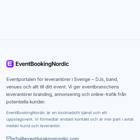
Popcornmaskiner är en klassiker till alla typer av
event — enkla att ställa upp och omtyckta av gäster i
alla åldrar. Godisbuffé med självbetjäning är perfekt till
bröllop och barnkalas. Sockervadds-maskiner,
slushis, soft-ice, fruktstationer och crêpestånds är
andra populära val som skapar stämning.
Snacks till bröllop och privata fester
Till bröllop är godisbuffé och dessertstationer ett
Eventportalen för leverantörer i Sverige – DJs, band,
alltmer populärt alternativ till den klassiska
venues och allt till ditt event. Vi ger eventbranschens
bröllopstårtan. De kan anpassas till bröllopets
leverantörer branding, annonsering och online-trafik från
färgtema och skapar ett Instagram-vänligt inslag. Till
potentiella kunder.
möhippa och privata fester är popcornmaskiner och
slushis bra stämningsskapare.
EventBookingNordic är en kostnadsfri tjänst och ett
uppslagsverk. Vi förmedlar endast kontakt och är inte part i avtal
mellan kund och leverantör.
Snacks till företagsfester och konferenser
info@eventbookingnordic.com