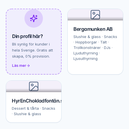
Bergamunken AB
Din profil här?
Slushie & glass · Snacks
· Hoppborgar · Tält ·
Bli synlig för kunder i
Trollkonstnärer · DJs ·
hela Sverige. Gratis att
Ljuduthyrning ·
skapa, 0% provision.
Ljusuthyrning
Läs mer
HyrEnChokladfontän.se
Dessert & tårta · Snacks
· Slushie & glass