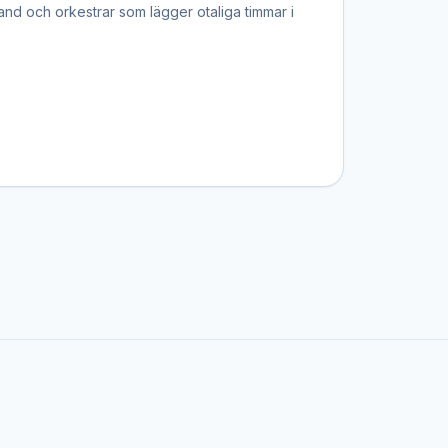
and och orkestrar som lägger otaliga timmar i
 av spelningar. Många band drivs av ren passion
nen levande.