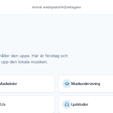
Anmäl webbplats
FAQ
Deltagare
åller den uppe. Här är företag och
 upp den lokala musiken.
Musikskolor
Musikundervisning
DJ:s
Ljudstudior