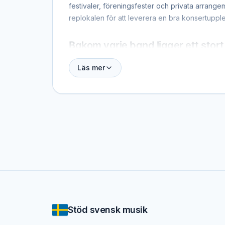
festivaler, föreningsfester och privata arrange
replokalen för att leverera en bra konsertuppl
Bakom varje band ligger ett stort
Att driva ett band handlar om mycket mer än att
Läs mer
för musiken.
Här kan du upptäcka band och orkestrar nära d
Stöd svensk musik