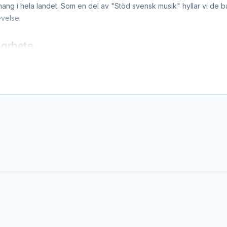
mang i hela landet. Som en del av "Stöd svensk musik" hyllar vi de b
evelse.
 arbete
 spela musik – det är övningstid, transport, utrustning och bokning
ig och lära dig mer om de musiker som håller den svenska livesce