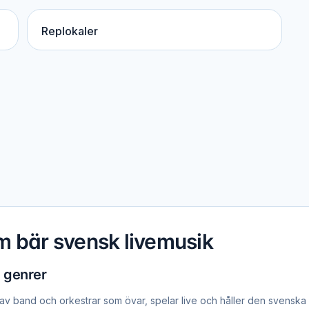
Replokaler
m bär svensk livemusik
a genrer
t av band och orkestrar som övar, spelar live och håller den svenska