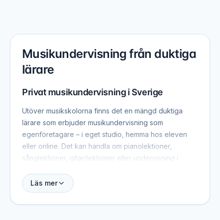
Musikundervisning från duktiga
lärare
Privat musikundervisning i Sverige
Utöver musikskolorna finns det en mängd duktiga
lärare som erbjuder musikundervisning som
egenföretagare – i eget studio, hemma hos eleven
eller online. Det kan handla om pianolektioner,
sånglektioner, gitarrlektioner eller undervisning i
musikteori och gehörslära. Som en del av "Stöd
svensk musik" lyfter vi fram de lärare som ger
Läs mer
svenskar i alla åldrar möjlighet att lära sig ett
instrument.