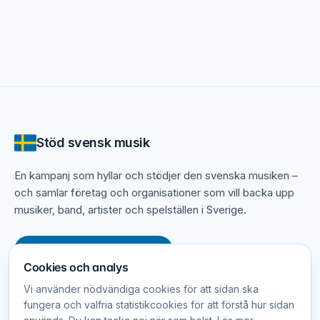
Hitta en lärare som passar dig
Många lärare har specialiserat sig på specifika
genrer, åldersgrupper eller nivåer – från
nybörjarundervisning till förberedelse inför
antagningsprov på musikhögskolor.
Här kan du upptäcka musiklärare i ditt område och se
hur de bidrar till att hålla intresset för musik levande
Stöd svensk musik
runt om i Sverige.
En kampanj som hyllar och stödjer den svenska musiken –
och samlar företag och organisationer som vill backa upp
musiker, band, artister och spelställen i Sverige.
Anmäl er webbplats gratis
Cookies och analys
Vi använder nödvändiga cookies för att sidan ska
fungera och valfria statistikcookies för att förstå hur sidan