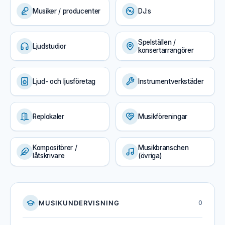
Musiker / producenter
DJ:s
Spelställen /
Ljudstudior
konsertarrangörer
Ljud- och ljusföretag
Instrumentverkstäder
Replokaler
Musikföreningar
Kompositörer /
Musikbranschen
låtskrivare
(övriga)
MUSIKUNDERVISNING
0