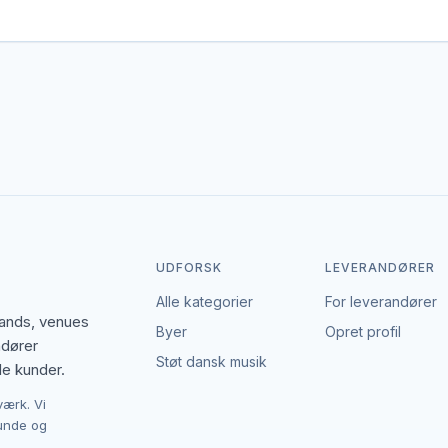
er gerne dækker området. Det giver flere muligheder, hvis du har en 
den enkelte leverandør af bartendere. EventBookingNordic er en åbe
Det giver mulighed for at forhandle pris, præcisere leverancen og in
UDFORSK
LEVERANDØRER
Alle kategorier
For leverandører
bands, venues
Byer
Opret profil
ndører
Støt dansk musik
le kunder.
værk. Vi
kunde og