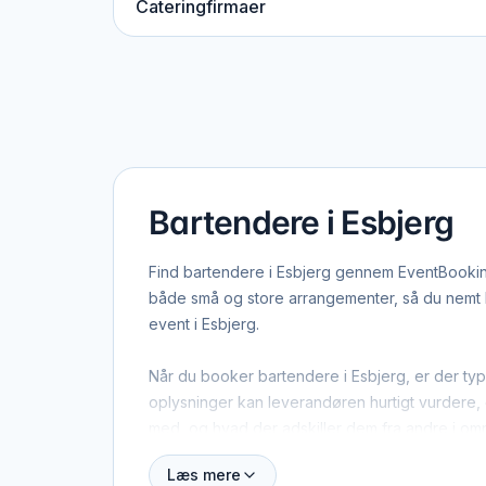
Cateringfirmaer
Bartendere i Esbjerg
Find bartendere i Esbjerg gennem EventBooking
både små og store arrangementer, så du nemt ka
event i Esbjerg.
Når du booker bartendere i Esbjerg, er der typ
oplysninger kan leverandøren hurtigt vurdere, o
med, og hvad der adskiller dem fra andre i om
Læs mere
Esbjerg dækker både centrum og omegn, og man