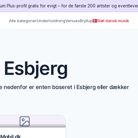
um Plus-profil gratis for evigt – for de første 200 artister og eventleve
Alle kategorier
Underholdning
Venues
Bryllup
Støt dansk musik
 Esbjerg
e nedenfor er enten baseret i Esbjerg eller dækker
Mobil.dk