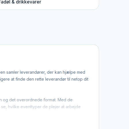
Fadøl & drikkevarer
iden samler leverandører, der kan hjælpe med
re at finde den rette leverandør til netop dit
tion og det overordnede format. Med de
u se, hvilke eventtyper de plejer at arbejde
r, at du ikke kun finder dem med base i