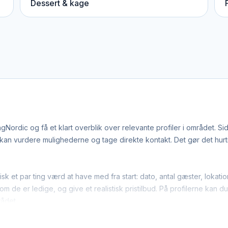
Dessert & kage
Nordic og få et klart overblik over relevante profiler i området. S
n vurdere mulighederne og tage direkte kontakt. Det gør det hurtige
isk et par ting værd at have med fra start: dato, antal gæster, loka
m de er ledige, og give et realistisk pristilbud. På profilerne kan d
rådet.
ge bartendere-leverandører arbejder bredt i regionen. Det betyde