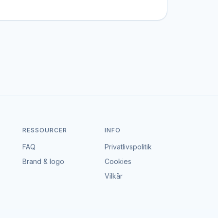
bestemt stil, et bestemt budget eller en
n portal – vi tager hverken gebyr eller
dgå en aftale, der passer til både event og
RESSOURCER
INFO
FAQ
Privatlivspolitik
Brand & logo
Cookies
Vilkår