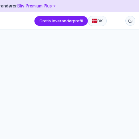
randører.
Bliv Premium Plus
Gratis leverandørprofil
DK