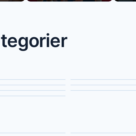
tegorier
 bands
Solomusikere
ikere
Tryllekunstnere
nt disco
Karaoke
afester
dlejning
Scene & rigging
tteknikere
Sceneeffekter