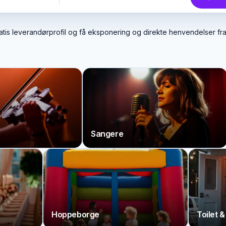
atis leverandørprofil og få eksponering og direkte henvendelser f
Sangere
Konf
Hoppeborge