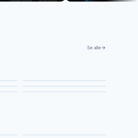
Se alle
Sangere
Dansere & shows
Bugtalere
AV-produktion
Lydstudier