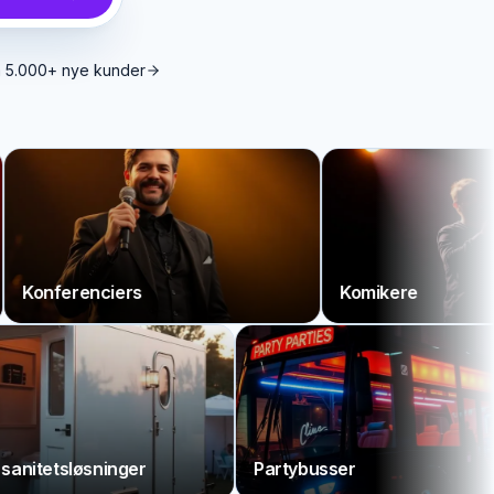
ra 5.000+ nye kunder
erenciers
Komikere
Toilet & sanitetsløsninger
Partybusser