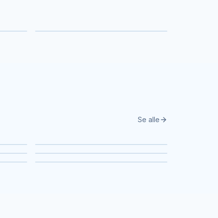
Skønhedsbehandlinger
Se alle
Aalborg
Horsens
Silkeborg