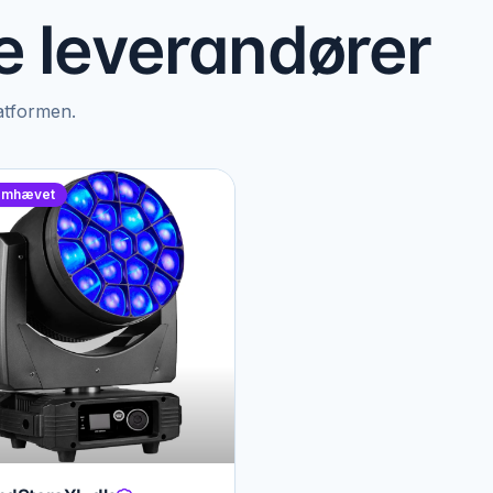
 leverandører
latformen.
emhævet