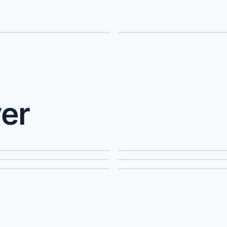
na
Massage
er
rhus
Odense
nders
Kolding
kilde
Herning