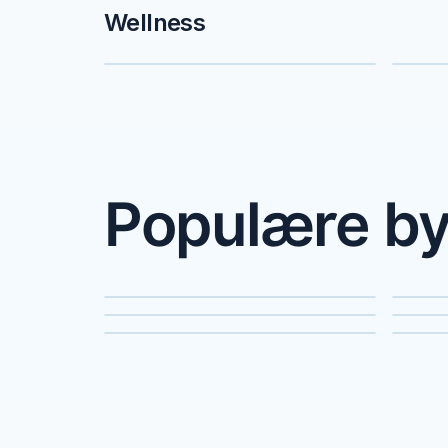
Wellness
Spa & wellnessophold
Sau
Populære by
København
Aa
Esbjerg
Ra
Vejle
Ros