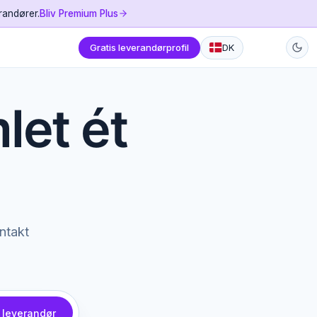
randører.
Bliv Premium Plus
Gratis leverandørprofil
DK
mlet ét
ontakt
 leverandør