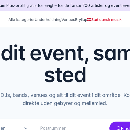
um Plus-profil gratis for evigt – for de første 200 artister og eventleve
Alle kategorier
Underholdning
Venues
Bryllup
Støt dansk musik
l dit event, sa
sted
DJs, bands, venues og alt til dit event i dit område. K
direkte uden gebyrer og mellemled.
ier
Find