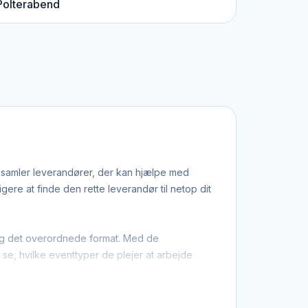
Polterabend
n samler leverandører, der kan hjælpe med
re at finde den rette leverandør til netop dit
n og det overordnede format. Med de
u se, hvilke eventtyper de plejer at arbejde
 at du ikke kun finder dem med base i