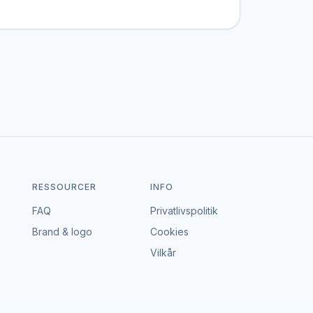
 bestemt stil, et bestemt budget eller en
rtal – vi tager hverken gebyr eller provision,
le, der passer til både event og budget i
RESSOURCER
INFO
FAQ
Privatlivspolitik
Brand & logo
Cookies
Vilkår