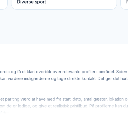
Diverse sport
dic og få et klart overblik over relevante profiler i området. Side
n vurdere mulighederne og tage direkte kontakt. Det gør det hurtige
 et par ting værd at have med fra start: dato, antal gæster, lokatio
m de er ledige, og give et realistisk pristilbud. På profilerne kan d
rådet.
ge boldspil-leverandører arbejder bredt i regionen. Det betyder,