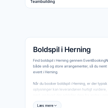
Teambuilding
Boldspil i Herning
Find boldspil i Herning gennem EventBookingNor
både små og store arrangementer, så du nemt ka
event i Herning.
Når du booker boldspil i Herning, er der typisk
oplysninger kan leverandøren hurtigt vurdere, o
med, og hvad der adskiller dem fra andre i om
Læs mere
Herning dækker både centrum og omegn, og man