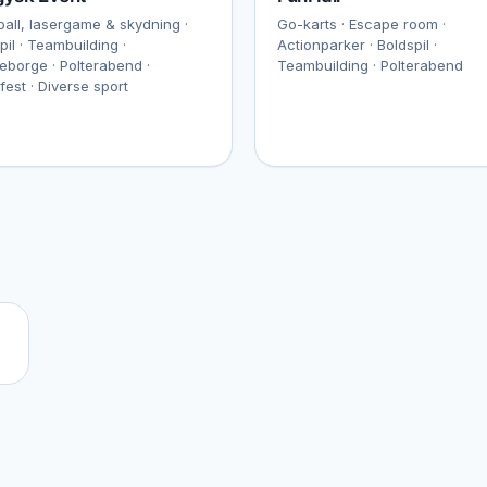
ball, lasergame & skydning ·
Go-karts · Escape room ·
pil · Teambuilding ·
Actionparker · Boldspil ·
borge · Polterabend ·
Teambuilding · Polterabend
fest · Diverse sport