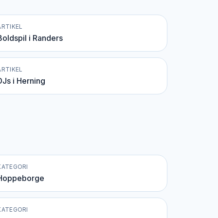
ARTIKEL
Boldspil i Randers
ARTIKEL
DJs i Herning
KATEGORI
Hoppeborge
KATEGORI