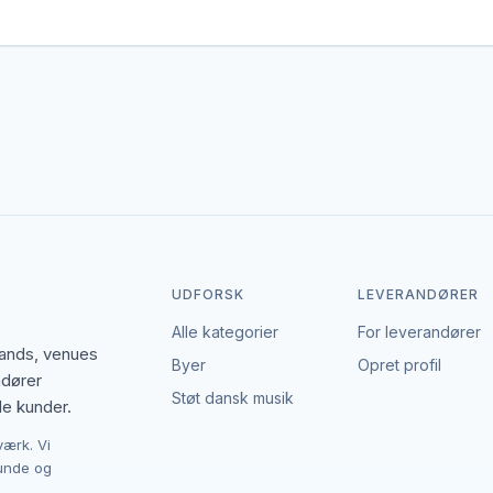
er gerne dækker området. Det giver flere muligheder, hvis du har en
den enkelte leverandør af boldspil. EventBookingNordic er en åben po
ulighed for at forhandle pris, præcisere leverancen og indgå en afta
UDFORSK
LEVERANDØRER
Alle kategorier
For leverandører
bands, venues
Byer
Opret profil
ndører
Støt dansk musik
le kunder.
værk. Vi
kunde og