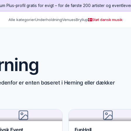
um Plus-profil gratis for evigt – for de første 200 artister og eventleve
Alle kategorier
Underholdning
Venues
Bryllup
Støt dansk musik
erning
edenfor er enten baseret i Herning eller dækker
jysk Event
FunHall