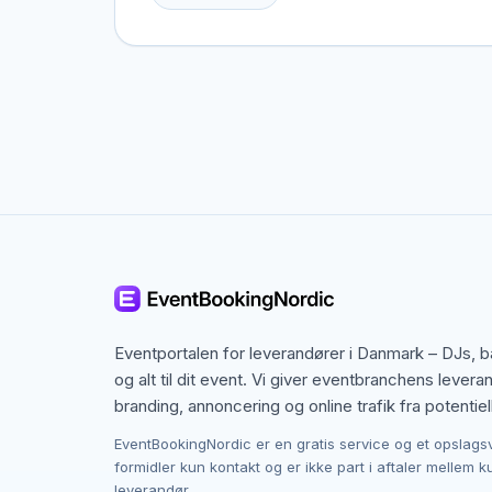
Herning, men også specialister fra nabobyer, d
speciel ramme i tankerne.
Kontakten foregår altid direkte mellem dig og 
og du laver aftalen på egne vilkår. Det giver m
Herning.
Eventportalen for leverandører i Danmark – DJs, 
og alt til dit event. Vi giver eventbranchens levera
branding, annoncering og online trafik fra potentiel
EventBookingNordic er en gratis service og et opslags
formidler kun kontakt og er ikke part i aftaler mellem 
leverandør.