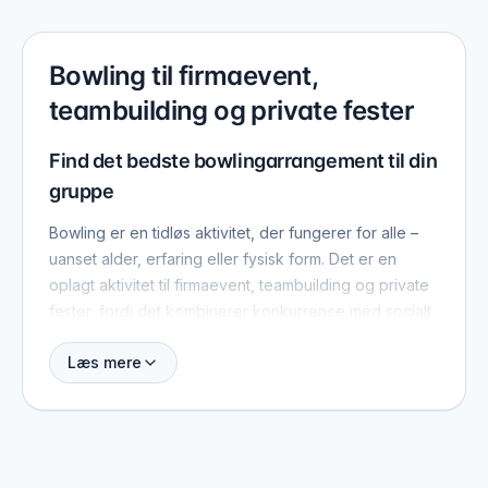
Bowling til firmaevent,
teambuilding og private fester
Find det bedste bowlingarrangement til din
gruppe
Bowling er en tidløs aktivitet, der fungerer for alle –
uanset alder, erfaring eller fysisk form. Det er en
oplagt aktivitet til firmaevent, teambuilding og private
fester, fordi det kombinerer konkurrence med socialt
samvær. På denne side kan du finde og sammenligne
Læs mere
bowlingcentre og udbydere i Danmark, og tage
direkte kontakt for at booke jeres arrangement.
Bowling som teambuilding