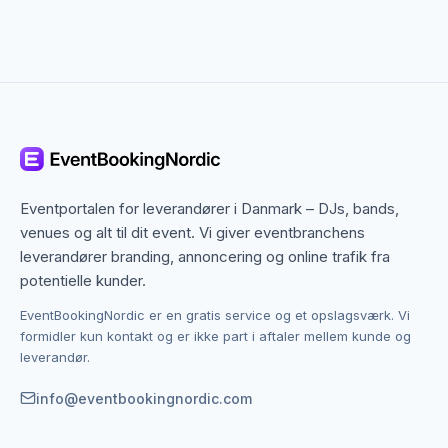
Bowling kræver ingen særlige forudsætninger, men
belønner strategi og koncentration. Det er en aktivitet,
der bringer holdånd frem og skaber naturlig
konkurrence på tværs af afdelinger og anciennitet.
Teams kan konkurrere internt, og det sociale element
opstår af sig selv i ventetiden mellem tur.
Til firmaevent og jubilæer
Eventportalen for leverandører i Danmark – DJs, bands,
Mange virksomheder bruger bowling som ramme om
venues og alt til dit event. Vi giver eventbranchens
en afslappet firmafest, et jubilæum eller en
leverandører branding, annoncering og online trafik fra
onboarding-aktivitet for nye medarbejdere.
potentielle kunder.
Bowlingcentrene tilbyder typisk pakker med mad og
drikke, private baner og præmier til de bedste
EventBookingNordic er en gratis service og et opslagsværk. Vi
spillere. Det er et arrangement, der fungerer for alle –
formidler kun kontakt og er ikke part i aftaler mellem kunde og
leverandør.
fra direktøren til praktikanten.
info@eventbookingnordic.com
Til private fester og polterabends