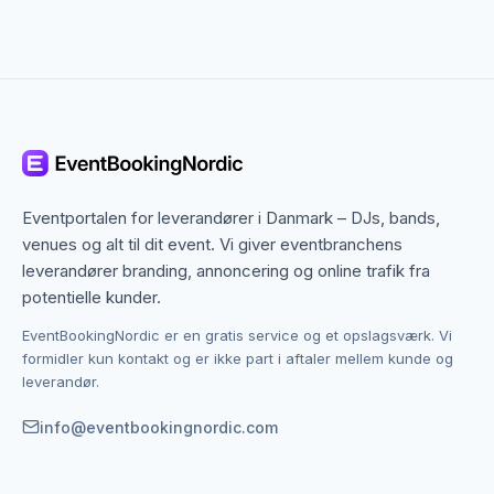
Showdansere til gala og firmafest
Showdansere er et populært valg til gallaevents,
firmafester og jubilæumsfester. En professionel
danseopvisning sætter gang i stemningen og giver
gæsterne et uforglemmelig show, der skiller sig ud fra
den traditionelle underholdning.
Showdansere kan fremføre alt fra latinodans og
Eventportalen for leverandører i Danmark – DJs, bands,
moderne dans til kabaretnumre og tematiserede
venues og alt til dit event. Vi giver eventbranchens
shows, der matcher eventets tema og dresscode.
leverandører branding, annoncering og online trafik fra
potentielle kunder.
Dansere til bryllup
EventBookingNordic er en gratis service og et opslagsværk. Vi
Danseoptrædener er et smukt og mindeværdigt
formidler kun kontakt og er ikke part i aftaler mellem kunde og
indslag til bryllupper. En solist eller et par dansere kan
leverandør.
fremføre et romantisk show under middagen eller som
info@eventbookingnordic.com
optakt til brudevalsen, der sætter en magisk ramme
for den store dag.