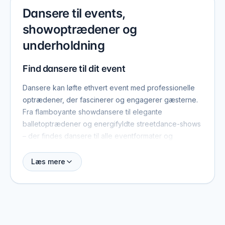
Dansere til events,
showoptrædener og
underholdning
Find dansere til dit event
Dansere kan løfte ethvert event med professionelle
optrædener, der fascinerer og engagerer gæsterne.
Fra flamboyante showdansere til elegante
balletoptrædener og energifyldte streetdance-shows
– der findes dansere til alle eventformater og
stemninger.
Læs mere
Her kan du få overblik over dansere og
dansekompagnier med erfaring i live-optrædener og
kontakte dem direkte for at høre om program,
tilgængelighed og pris.