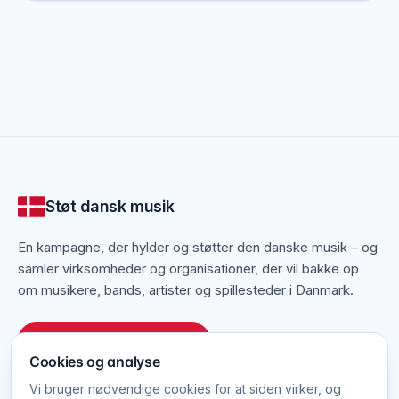
instrumenter kan holde en musikers liv ud.
Håndværk der kræver mange års erfaring
Fra justering af en violinstol til udskiftning af bånd på
en guitar kræver instrumentreparation stor præcision
og indgående kendskab til det enkelte instrument.
Her kan du opdage instrumentværksteder i dit
område og finde hjælp til at reparere eller
vedligeholde dit instrument.
Støt dansk musik
En kampagne, der hylder og støtter den danske musik – og
samler virksomheder og organisationer, der vil bakke op
om musikere, bands, artister og spillesteder i Danmark.
Tilmeld dit website gratis
Cookies og analyse
Vi bruger nødvendige cookies for at siden virker, og