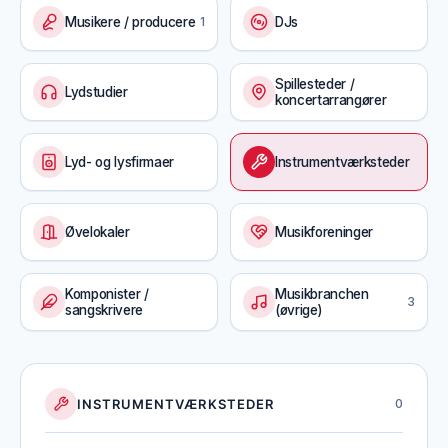
Musikere / producere
1
DJs
Spillesteder /
Lydstudier
koncertarrangører
Lyd- og lysfirmaer
Instrumentværksteder
Øvelokaler
Musikforeninger
Komponister /
Musikbranchen
3
sangskrivere
(øvrige)
INSTRUMENTVÆRKSTEDER
0