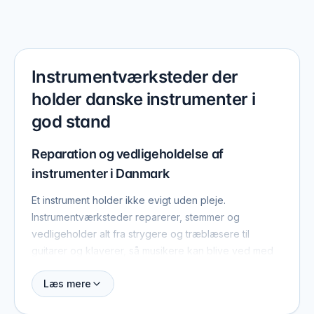
Instrumentværksteder der
holder danske instrumenter i
god stand
Reparation og vedligeholdelse af
instrumenter i Danmark
Et instrument holder ikke evigt uden pleje.
Instrumentværksteder reparerer, stemmer og
vedligeholder alt fra strygere og træblæsere til
guitarer og klaverer, så musikere kan blive ved med
at spille på deres instrumenter i mange år. Som en del
Læs mere
af "Støt dansk musik" fremhæver vi de danske
instrumentværksteder, hvis håndværk sikrer, at