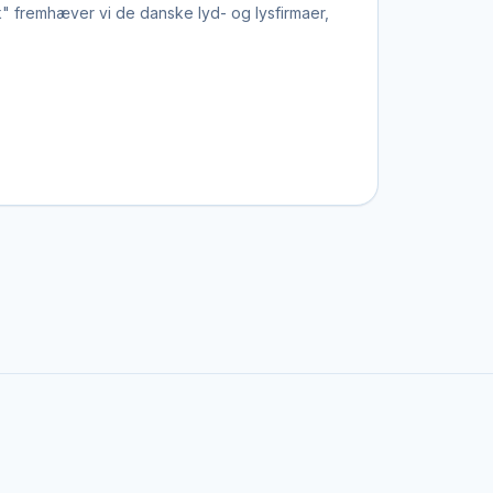
k" fremhæver vi de danske lyd- og lysfirmaer,
ore festivaler og turnéer.
isk.