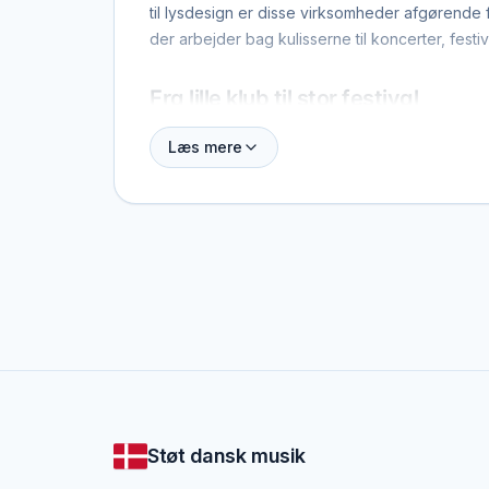
til lysdesign er disse virksomheder afgørende 
der arbejder bag kulisserne til koncerter, festi
Fra lille klub til stor festival
Nogle firmaer specialiserer sig i mindre spilles
Læs mere
Her kan du opdage lyd- og lysfirmaer i dit omr
Støt dansk musik