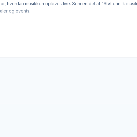
for, hvordan musikken opleves live. Som en del af "Støt dansk musi
valer og events.
teder og private events, mens andre leverer udstyr og teknikere til st
åde og se, hvordan de er med til at løfte den danske livescene tekn