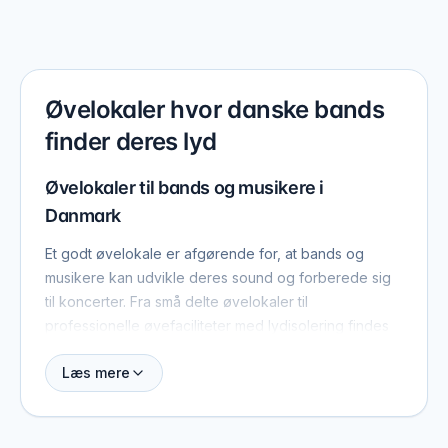
Øvelokaler hvor danske bands
finder deres lyd
Øvelokaler til bands og musikere i
Danmark
Et godt øvelokale er afgørende for, at bands og
musikere kan udvikle deres sound og forberede sig
til koncerter. Fra små delte øvelokaler til
professionelle øvefaciliteter med lydisolering findes
der mange forskellige løsninger rundt om i Danmark.
Læs mere
Som en del af "Støt dansk musik" fremhæver vi de
øvelokaler, der giver plads til, at musikken kan vokse,
uge efter uge.