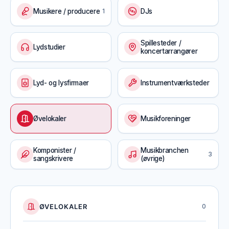
Musikere / producere
1
DJs
Spillesteder /
Lydstudier
koncertarrangører
Lyd- og lysfirmaer
Instrumentværksteder
Øvelokaler
Musikforeninger
Komponister /
Musikbranchen
3
sangskrivere
(øvrige)
ØVELOKALER
0