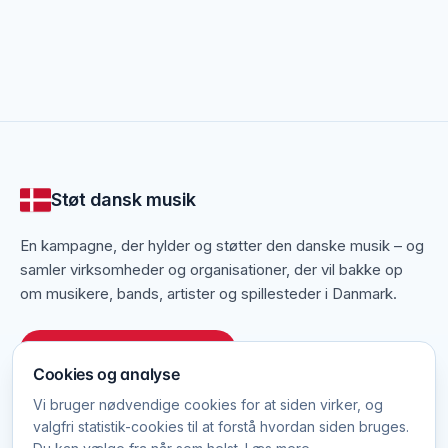
Fra kælderlokale til professionelt studie
Nogle øvelokaler er enkle kælderrum, mens andre
tilbyder udstyr, forstærkere og trommesæt, så bands
kan møde op og øve uden at slæbe eget grej med.
Her kan du opdage øvelokaler i dit område og finde
et sted, hvor dit band kan øve og udvikle sig.
Støt dansk musik
En kampagne, der hylder og støtter den danske musik – og
samler virksomheder og organisationer, der vil bakke op
om musikere, bands, artister og spillesteder i Danmark.
Tilmeld dit website gratis
Cookies og analyse
Vi bruger nødvendige cookies for at siden virker, og
valgfri statistik-cookies til at forstå hvordan siden bruges.