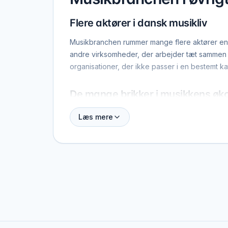
Flere aktører i dansk musikliv
Musikbranchen rummer mange flere aktører end 
andre virksomheder, der arbejder tæt sammen m
organisationer, der ikke passer i en bestemt kat
De mange brikker i musikkens ø
Uden dette bagland ville meget af den musik, v
Læs mere
spillesteder til et band.
Her kan du opdage virksomheder og organisati