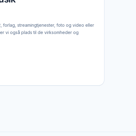
rlag, streamingtjenester, foto og video eller
r vi også plads til de virksomheder og
 bookingbureauet, der finder de rette
 op om dansk musik.