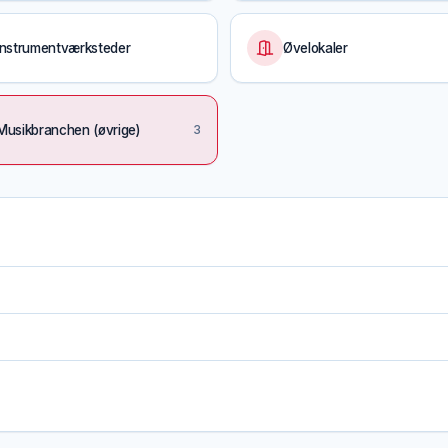
Instrumentværksteder
Øvelokaler
Musikbranchen (øvrige)
3