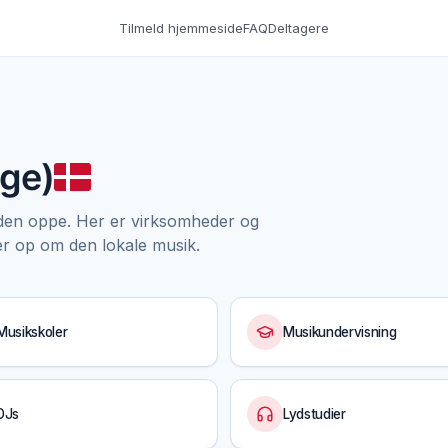
Tilmeld hjemmeside
FAQ
Deltagere
ge)
den oppe. Her er virksomheder og
r op om den lokale musik.
Musikskoler
Musikundervisning
DJs
Lydstudier