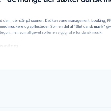
dem, der står på scenen. Det kan være management, booking, PR, fo
ed musikere og spillesteder. Som en del af "Støt dansk musik" give
egori, men som alligevel spiller en vigtig rolle for dansk musik.
kosystem
i kender i dag, se anderledes ud – fra den gode koncertfotograf til
oner fra hele det danske musikliv, der på hver deres måde bakker