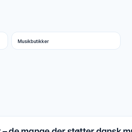
Musikbutikker
t – de mange der støtter dansk m