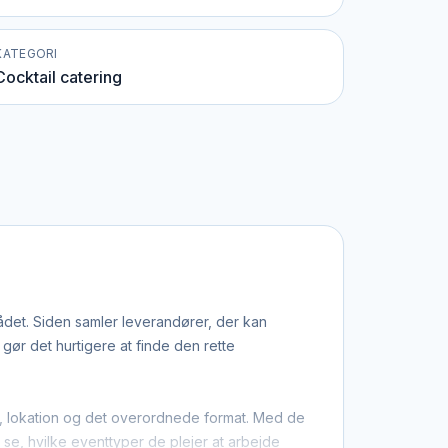
KATEGORI
Cocktail catering
rådet. Siden samler leverandører, der kan
ør det hurtigere at finde den rette
ter, lokation og det overordnede format. Med de
u se, hvilke eventtyper de plejer at arbejde