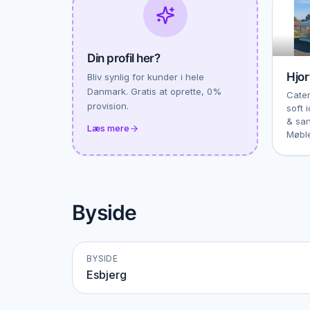
Din profil her?
Hjor
Bliv synlig for kunder i hele
Danmark. Gratis at oprette, 0%
Cater
provision.
soft 
& san
Læs mere
Møbl
Byside
BYSIDE
Esbjerg