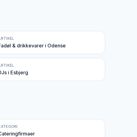
ARTIKEL
Fadøl & drikkevarer i Odense
ARTIKEL
DJs i Esbjerg
KATEGORI
Cateringfirmaer