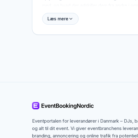
med, og hvad der adskiller dem fra andre i om
Læs mere
Esbjerg dækker både centrum og omegn, og man
base i Esbjerg, men også specialister fra nabo
speciel ramme i tankerne.
Kontakten foregår altid direkte mellem dig og 
eller provision, og du laver aftalen på egne vi
budget i Esbjerg.
Eventportalen for leverandører i Danmark – DJs, 
og alt til dit event. Vi giver eventbranchens levera
branding, annoncering og online trafik fra potentiel