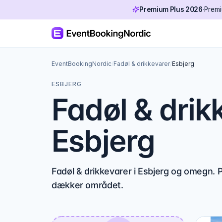
Premium Plus 2026
·
Premi
EventBookingNordic
/
Fadøl & drikkevarer
/
Esbjerg
ESBJERG
Fadøl & drik
Esbjerg
Fadøl & drikkevarer i Esbjerg og omegn. P
dækker området.