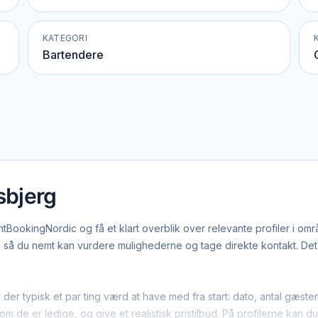
KATEGORI
Bartendere
sbjerg
tBookingNordic og få et klart overblik over relevante profiler i om
å du nemt kan vurdere mulighederne og tage direkte kontakt. Det g
 der typisk et par ting værd at have med fra start: dato, antal gæs
m de er ledige, og give et realistisk pristilbud. På profilerne kan d