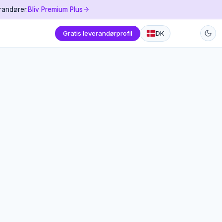
randører.
Bliv Premium Plus
Gratis leverandørprofil
DK