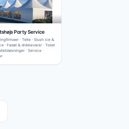
tshøjs Party Service
ingfirmaer · Telte · Slush ice &
ice · Fadøl & drikkevarer · Toilet
itetsløsninger · Service ·
er