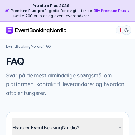
Premium Plus 2026
·
Premium Plus-profil gratis for evigt – for de
Bliv Premium Plus
første 200 artister og eventleverandører.
EventBookingNordic
/
FAQ
FAQ
Svar på de mest almindelige spørgsmål om
platformen, kontakt til leverandører og hvordan
aftaler fungerer.
Hvad er EventBookingNordic?
EventBookingNordic er et opslagsværk, hvor du kan find
Står I for booking eller betaling?
Nej. Vi formidler kun kontakten. Du indgår aftale direkt
Hvad er EventBookingNordic?
Er det gratis at bruge?