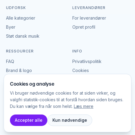
UDFORSK
LEVERANDØRER
Alle kategorier
For leverandører
Byer
Opret profil
Støt dansk musik
RESSOURCER
INFO
FAQ
Privatlivspolitik
Brand & logo
Cookies
Vilkår
Cookies og analyse
Vi bruger nødvendige cookies for at siden virker, og
valgfri statistik-cookies til at forstå hvordan siden bruges.
Du kan vælge fra når som helst.
Læs mere
© EventBookingNordic
2026
Platform Labs ApS, CVR 45785025
Accepter alle
Kun nødvendige