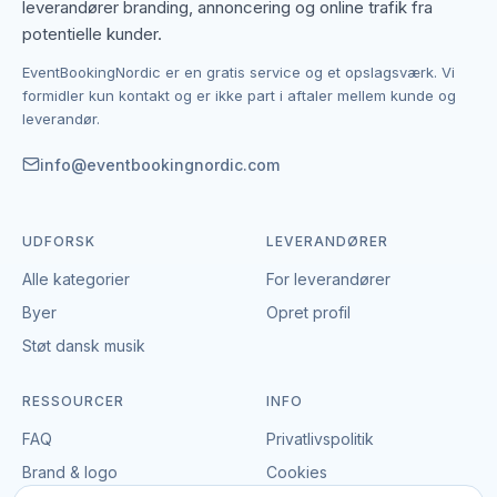
leverandører branding, annoncering og online trafik fra
Kontakten foregår altid direkte mellem dig og den
potentielle kunder.
enkelte leverandør af foredrag. EventBookingNordic
EventBookingNordic er en gratis service og et opslagsværk. Vi
er en åben portal – vi tager hverken gebyr eller
formidler kun kontakt og er ikke part i aftaler mellem kunde og
provision, og du laver aftalen på egne vilkår. Det
leverandør.
giver mulighed for at forhandle pris, præcisere
leverancen og indgå en aftale, der passer til både
info@eventbookingnordic.com
event og budget i Randers.
UDFORSK
LEVERANDØRER
Alle kategorier
For leverandører
Byer
Opret profil
Støt dansk musik
RESSOURCER
INFO
FAQ
Privatlivspolitik
Brand & logo
Cookies