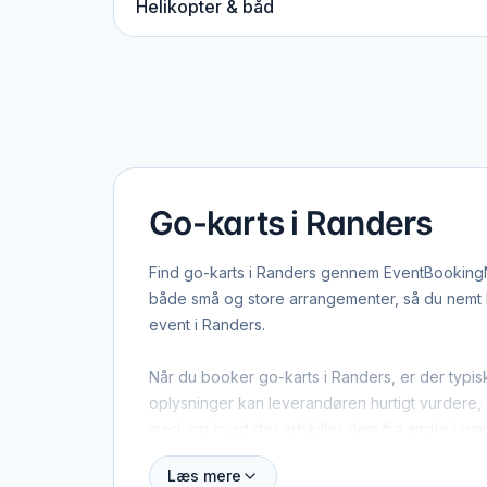
Helikopter & båd
Go-karts i Randers
Find go-karts i Randers gennem EventBookingNor
både små og store arrangementer, så du nemt ka
event i Randers.
Når du booker go-karts i Randers, er der typis
oplysninger kan leverandøren hurtigt vurdere, o
med, og hvad der adskiller dem fra andre i om
Læs mere
Randers dækker både centrum og omegn, og man