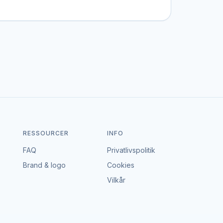
 bestemt stil, et bestemt budget eller en
ortal – vi tager hverken gebyr eller provision,
le, der passer til både event og budget i
RESSOURCER
INFO
FAQ
Privatlivspolitik
Brand & logo
Cookies
Vilkår