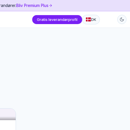
randører.
Bliv Premium Plus
Gratis leverandørprofil
DK