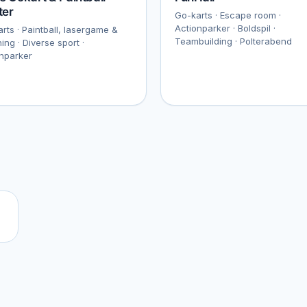
ter
Go-karts · Escape room ·
Actionparker · Boldspil ·
rts · Paintball, lasergame &
Teambuilding · Polterabend
ing · Diverse sport ·
nparker