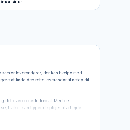
Limousiner
en samler leverandører, der kan hjælpe med
re at finde den rette leverandør til netop dit
on og det overordnede format. Med de
u se, hvilke eventtyper de plejer at arbejde
 at du ikke kun finder dem med base i