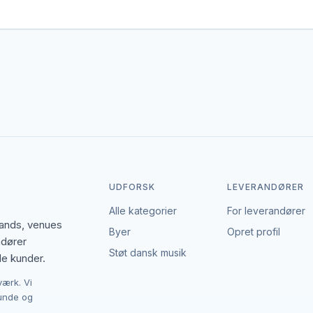
er gerne dækker området. Det giver flere muligheder, hvis du har en
den enkelte leverandør af go-karts. EventBookingNordic er en åben p
ulighed for at forhandle pris, præcisere leverancen og indgå en afta
UDFORSK
LEVERANDØRER
Alle kategorier
For leverandører
bands, venues
Byer
Opret profil
ndører
Støt dansk musik
le kunder.
værk. Vi
kunde og