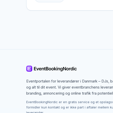
Randers, men også specialister fra nabobyer, d
speciel ramme i tankerne.
Kontakten foregår altid direkte mellem dig og 
og du laver aftalen på egne vilkår. Det giver m
Randers.
Eventportalen for leverandører i Danmark – DJs, 
og alt til dit event. Vi giver eventbranchens levera
branding, annoncering og online trafik fra potentiel
EventBookingNordic er en gratis service og et opslags
formidler kun kontakt og er ikke part i aftaler mellem 
leverandør.