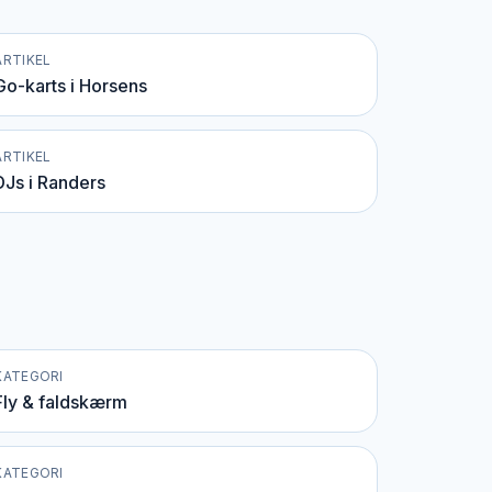
ARTIKEL
Go-karts i Horsens
ARTIKEL
DJs i Randers
KATEGORI
Fly & faldskærm
KATEGORI