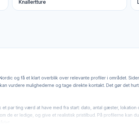
Knallertture
dic og få et klart overblik over relevante profiler i området. Sid
n vurdere mulighederne og tage direkte kontakt. Det gør det hurtige
k et par ting værd at have med fra start: dato, antal gæster, lokati
m de er ledige, og give et realistisk pristilbud. På profilerne kan d
rådet.
ge go-karts-leverandører arbejder bredt i regionen. Det betyder,