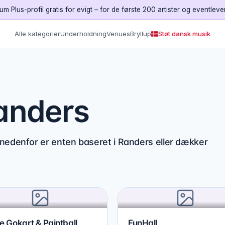
um Plus-profil gratis for evigt – for de første 200 artister og eventleve
Alle kategorier
Underholdning
Venues
Bryllup
Støt dansk musik
Randers
 nedenfor er enten baseret i Randers eller dækker
e Gokart & Paintball
FunHall