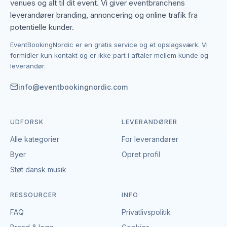
venues og alt til dit event. Vi giver eventbranchens
leverandører branding, annoncering og online trafik fra
Podcast-produktioner og voice-over-optagelser
potentielle kunder.
kræver akustisk dæmpning og rent lydmiljø.
Professionelle lydstudier leverer den stille, refleksfri
EventBookingNordic er en gratis service og et opslagsværk. Vi
atmosfære der er umulig at opnå i et hjemmekontor.
formidler kun kontakt og er ikke part i aftaler mellem kunde og
leverandør.
Mange studier tilbyder særlige pakker til podcastere
med klargjort setup og teknisk support.
info@eventbookingnordic.com
Til corporate audio og reklame
UDFORSK
LEVERANDØRER
Virksomheder med behov for e-learning-narration,
reklame-speak, jingle-produktion eller intern
Alle kategorier
For leverandører
audioindhold finder professionel assistance i
Byer
Opret profil
lydstudier med erfarne teknikere. Resultatet er
Støt dansk musik
poleret, distributionsklar lyd – uden baggrundsstøj
eller akustiske problemer.
RESSOURCER
INFO
FAQ
Priser på studietid
Privatlivspolitik