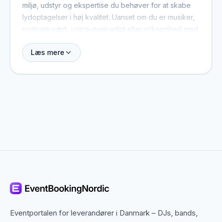
miljø, udstyr og ekspertise du behøver for at skabe
lydoptagelser i høj kvalitet. Uanset om du er musiker,
podcast-vært, voice-over-artist eller virksomhed med
behov for corporate audioindhold, er der studier i alle
Læs mere
størrelser og prisklasser. Find og sammenlign
lydstudier via Backstaged og tage direkte kontakt til
det rigtige studie til dit projekt.
Til musikoptagelse
Lydstudier er uundværlige for musikere der vil optage
i professionelle omgivelser. Fra soloartister og duoer
til fulde band og kor tilbyder de bedste studier
isolerede indspilningsrum, højkvalitetsmikrofoner,
lydkort og mixing-faglighed. Mange studier har også
mulighed for at spille live i samme rum med visuel
kontakt mellem musiker og teknikker.
Eventportalen for leverandører i Danmark – DJs, bands,
Til podcast og voice-over