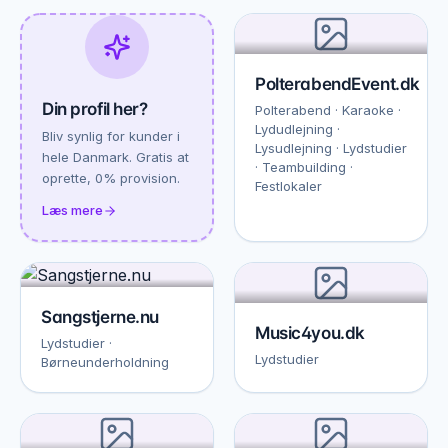
PolterabendEvent.dk
Din profil her?
Polterabend · Karaoke ·
Lydudlejning ·
Bliv synlig for kunder i
Lysudlejning · Lydstudier
hele Danmark. Gratis at
· Teambuilding ·
oprette, 0% provision.
Festlokaler
Læs mere
Sangstjerne.nu
Music4you.dk
Lydstudier ·
Lydstudier
Børneunderholdning