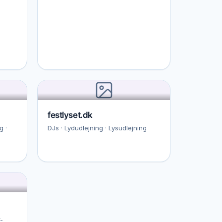
festlyset.dk
g ·
DJs · Lydudlejning · Lysudlejning
-