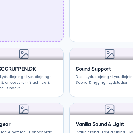
KOGRUPPEN.DK
Sound Support
 Lydudlejning · Lysudlejning ·
DJs · Lydudlejning · Lysudlejnin
 & drikkevarer · Slush ice &
Scene & rigging · Lydstudier
ice · Snacks
tgear
Vanilla Sound & Light
 ice & soft ice · Hoppeborge ·
Lydudlejning · Lysudlejning · AV