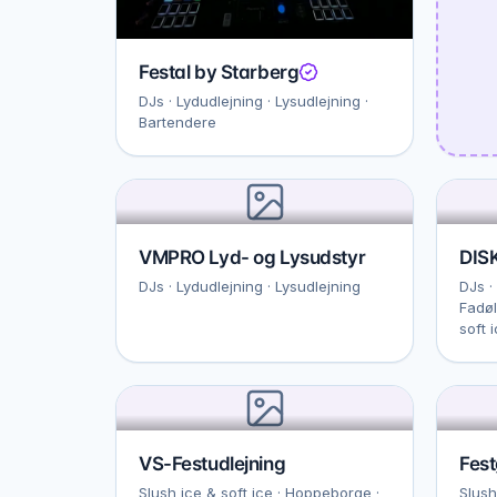
Festal by Starberg
DJs · Lydudlejning · Lysudlejning ·
Bartendere
VMPRO Lyd- og Lysudstyr
DIS
DJs · Lydudlejning · Lysudlejning
DJs ·
Fadøl
soft 
VS-Festudlejning
Fes
Slush ice & soft ice · Hoppeborge ·
Slush