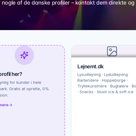
 er nogle af de danske profiler – kontakt dem direkte og
Lejnemt.dk
profil her?
Lysudlejning · Lydudlejning ·
Bartendere · Hoppeborge ·
synlig for kunder i hele
Tryllekunstnere · Bugtalere · Bo
rk. Gratis at oprette, 0%
· Snacks · Slush ice & soft ice
sion.
mere