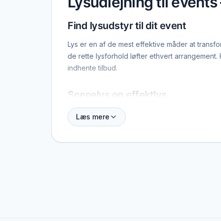
Lysudlejning til events
Find lysudstyr til dit event
Lys er en af de mest effektive måder at transfo
de rette lysforhold løfter ethvert arrangement.
indhente tilbud.
Scenelys og effektlys
Til events med scene, band, DJ eller shows er
Læs mere
at matche musikken og skabe dynamiske visuelle
løbende.
Dekorationslys og stemningslys
Fairy lights, LED-pærestrenge, uplights langs 
kræver typisk ikke en tekniker og kan lejes so
Lys til udendørs events