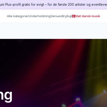
um Plus-profil gratis for evigt – for de første 200 artister og eventleve
Alle kategorier
Underholdning
Venues
Bryllup
Støt dansk musik
ng