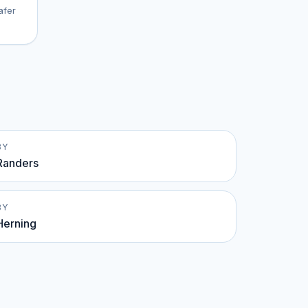
afer
BY
Randers
BY
Herning