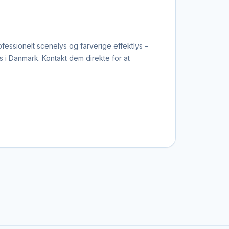
ofessionelt scenelys og farverige effektlys –
s i Danmark. Kontakt dem direkte for at
lights og strobeeffekter kan programmeres til
lt gennem hele arrangementet og tilpasses
r og galla-arrangementer. Disse lyselementer
ser til dit lokale og ønskede udtryk.