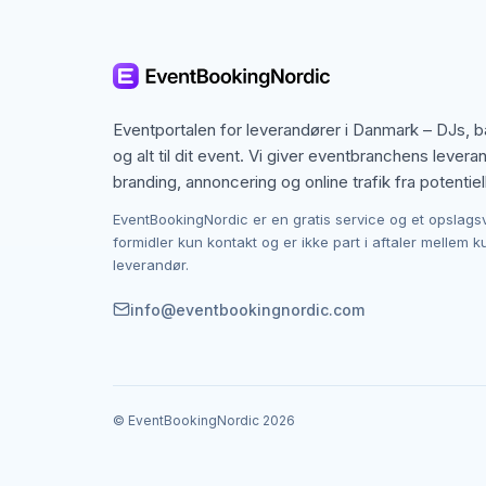
Udendørs arrangementer kræver vejrbestandigt 
spotlights på talestol eller scener og farveeff
udendørsbrug.
Eventportalen for leverandører i Danmark – DJs, 
Lys til bryllup og fest
og alt til dit event. Vi giver eventbranchens levera
branding, annoncering og online trafik fra potentiel
Bryllupper og private fester kræver lys, der ska
dansegulvet med farvede spots – detaljerne gø
EventBookingNordic er en gratis service og et opslags
formidler kun kontakt og er ikke part i aftaler mellem 
leverandør.
Hvad koster lysudlejning?
info@eventbookingnordic.com
Simple dekorationslys starter fra 1.000–3.000 kr
af lystekniker tillægges normalt separat. Samm
Tekniker eller selvbetjening
© EventBookingNordic
2026
Dekorationslys og simple uplights kan typisk 
lystekniker, der opsætter og kører lyset. Over