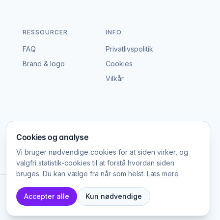
givelserne. Belyste indgange, teltbelysning,
Afklar med leverandøren om udstyret er egnet til
RESSOURCER
INFO
FAQ
Privatlivspolitik
Brand & logo
Cookies
Vilkår
lupsceremoni, festteltet i gyldent lys eller
ation og lyd for en helstøbt oplevelse.
Cookies og analyse
5.000–20.000 kr. pr. dag inkl. opsætning. Tilkøb
Vi bruger nødvendige cookies for at siden virker, og
et i prisen.
valgfri statistik-cookies til at forstå hvordan siden
bruges. Du kan vælge fra når som helst.
Læs mere
Platform Labs ApS, CVR 45785025
Accepter alle
Kun nødvendige
programmerbare effektlys kræver derimod en