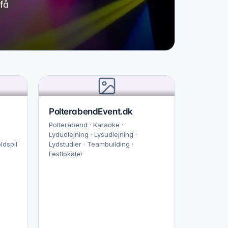
 få
PolterabendEvent.dk
Polterabend · Karaoke ·
Lydudlejning · Lysudlejning ·
ldspil
Lydstudier · Teambuilding ·
Festlokaler