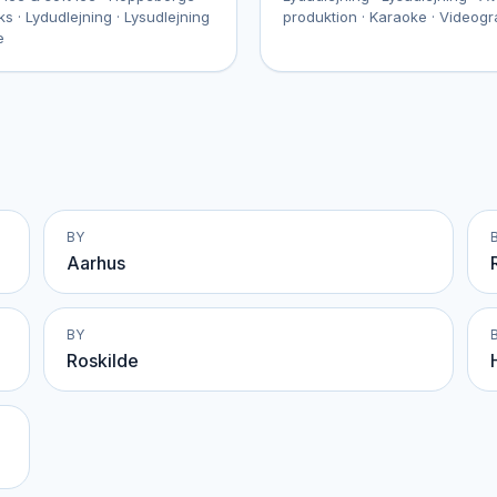
s · Lydudlejning · Lysudlejning
produktion · Karaoke · Videogr
e
BY
Aarhus
BY
Roskilde