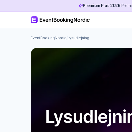
Premium Plus 2026
·
Premi
EventBookingNordic
/
Lysudlejning
Lysudlejni