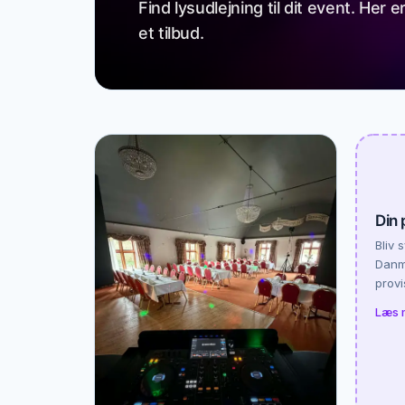
Find lysudlejning til dit event. Her
et tilbud.
Din 
Bliv 
Danma
provi
Læs 