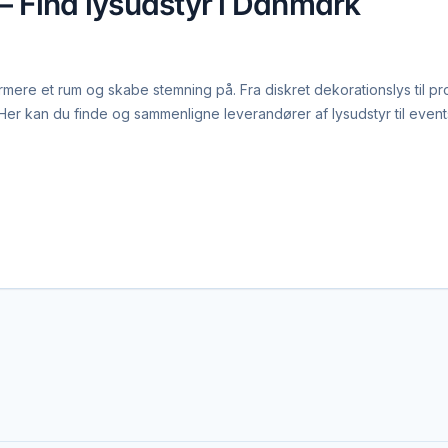
 – Find lysudstyr i Danmark
rmere et rum og skabe stemning på. Fra diskret dekorationslys til pr
 Her kan du finde og sammenligne leverandører af lysudstyr til event
 professionelt scenelys afgørende. Moving heads, PAR-spots, wash-
 oplevelser. En lystekniker på stedet sikrer, at lyset kører optima
vægge og farvet baggrundslys er populære valg til bryllupper, feste
m selvbetjeningspakker. Leverandøren kan guide dig til, hvad der pas