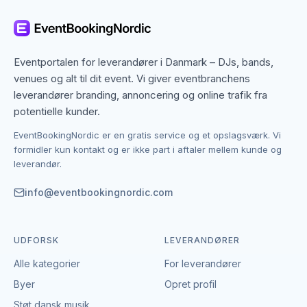
betyder, at du ikke kun finder dem med base i
Kolding, men også specialister fra nabobyer, der
gerne dækker området. Det giver flere muligheder,
hvis du har en bestemt stil, et bestemt budget eller en
Eventportalen for leverandører i Danmark – DJs, bands,
speciel ramme i tankerne.
venues og alt til dit event. Vi giver eventbranchens
leverandører branding, annoncering og online trafik fra
Kontakten foregår altid direkte mellem dig og den
potentielle kunder.
enkelte leverandør af service. EventBookingNordic er
EventBookingNordic er en gratis service og et opslagsværk. Vi
en åben portal – vi tager hverken gebyr eller
formidler kun kontakt og er ikke part i aftaler mellem kunde og
provision, og du laver aftalen på egne vilkår. Det
leverandør.
giver mulighed for at forhandle pris, præcisere
leverancen og indgå en aftale, der passer til både
info@eventbookingnordic.com
event og budget i Kolding.
UDFORSK
LEVERANDØRER
Alle kategorier
For leverandører
Byer
Opret profil
Støt dansk musik