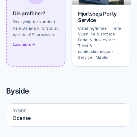
Din profil her?
Hjortshøjs Party
Service
Bliv synlig for kunder i
hele Danmark. Gratis at
Cateringfirmaer · Telte ·
Slush ice & soft ice ·
oprette, 0% provision.
Fadøl & drikkevarer ·
Læs mere
Toilet &
sanitetsløsninger ·
Service · Møbler
Byside
BYSIDE
Odense