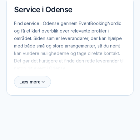
Service i Odense
Find service i Odense gennem EventBookingNordic
og få et klart overblik over relevante profiler i
området. Siden samler leverandører, der kan hjælpe
med både små og store arrangementer, så du nemt
kan vurdere mulighederne og tage direkte kontakt.
Det gør det hurtigere at finde den rette leverandør til
netop dit event i Odense.
Læs mere
Når du booker service i Odense, er der typisk et par
ting værd at have med fra start: dato, antal gæster,
lokation og det overordnede format. Med de
oplysninger kan leverandøren hurtigt vurdere, om de
er ledige, og give et realistisk pristilbud. På profilerne
kan du se, hvilke eventtyper de plejer at arbejde
med, og hvad der adskiller dem fra andre i området.