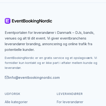
Odense dækker både centrum og omegn, og mange
service-leverandører arbejder bredt i regionen. Det
betyder, at du ikke kun finder dem med base i
Odense, men også specialister fra nabobyer, der
gerne dækker området. Det giver flere muligheder,
hvis du har en bestemt stil, et bestemt budget eller en
Eventportalen for leverandører i Danmark – DJs, bands,
speciel ramme i tankerne.
venues og alt til dit event. Vi giver eventbranchens
leverandører branding, annoncering og online trafik fra
Kontakten foregår altid direkte mellem dig og den
potentielle kunder.
enkelte leverandør af service. EventBookingNordic er
EventBookingNordic er en gratis service og et opslagsværk. Vi
en åben portal – vi tager hverken gebyr eller
formidler kun kontakt og er ikke part i aftaler mellem kunde og
provision, og du laver aftalen på egne vilkår. Det
leverandør.
giver mulighed for at forhandle pris, præcisere
leverancen og indgå en aftale, der passer til både
info@eventbookingnordic.com
event og budget i Odense.
UDFORSK
LEVERANDØRER
Alle kategorier
For leverandører