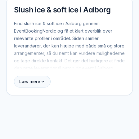
Slush ice & soft ice i Aalborg
Find slush ice & soft ice i Aalborg gennem
EventBookingNordic og få et klart overblik over
relevante profiler i området. Siden samler
leverandører, der kan hjælpe med både små og store
arrangementer, så du nemt kan vurdere mulighederne
og tage direkte kontakt. Det gør det hurtigere at finde
den rette leverandør til netop dit event i Aalborg.
Læs mere
Når du booker slush ice & soft ice i Aalborg, er der
typisk et par ting værd at have med fra start: dato,
antal gæster, lokation og det overordnede format.
Med de oplysninger kan leverandøren hurtigt
vurdere, om de er ledige, og give et realistisk
pristilbud. På profilerne kan du se, hvilke eventtyper
de plejer at arbejde med, og hvad der adskiller dem
fra andre i området.