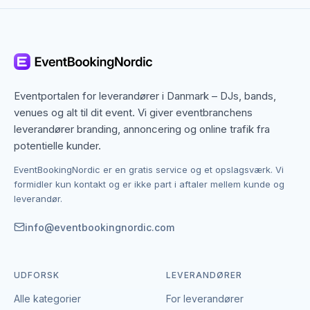
Aalborg dækker både centrum og omegn, og mange
slush ice & soft ice-leverandører arbejder bredt i
regionen. Det betyder, at du ikke kun finder dem med
base i Aalborg, men også specialister fra nabobyer,
der gerne dækker området. Det giver flere
Eventportalen for leverandører i Danmark – DJs, bands,
muligheder, hvis du har en bestemt stil, et bestemt
venues og alt til dit event. Vi giver eventbranchens
budget eller en speciel ramme i tankerne.
leverandører branding, annoncering og online trafik fra
potentielle kunder.
Kontakten foregår altid direkte mellem dig og den
EventBookingNordic er en gratis service og et opslagsværk. Vi
enkelte leverandør af slush ice & soft ice.
formidler kun kontakt og er ikke part i aftaler mellem kunde og
EventBookingNordic er en åben portal – vi tager
leverandør.
hverken gebyr eller provision, og du laver aftalen på
egne vilkår. Det giver mulighed for at forhandle pris,
info@eventbookingnordic.com
præcisere leverancen og indgå en aftale, der passer
til både event og budget i Aalborg.
UDFORSK
LEVERANDØRER
Alle kategorier
For leverandører