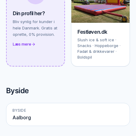
Din profil her?
Bliv synlig for kunder i
hele Danmark. Gratis at
Festløven.dk
oprette, 0% provision.
Slush ice & soft ice ·
Læs mere
Snacks · Hoppeborge ·
Fadøl & drikkevarer ·
Boldspil
Byside
BYSIDE
Aalborg