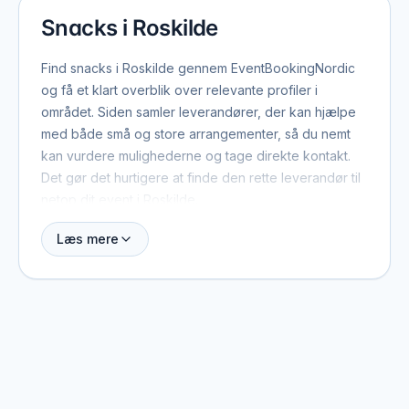
Snacks i Roskilde
Find snacks i Roskilde gennem EventBookingNordic
og få et klart overblik over relevante profiler i
området. Siden samler leverandører, der kan hjælpe
med både små og store arrangementer, så du nemt
kan vurdere mulighederne og tage direkte kontakt.
Det gør det hurtigere at finde den rette leverandør til
netop dit event i Roskilde.
Læs mere
Når du booker snacks i Roskilde, er der typisk et par
ting værd at have med fra start: dato, antal gæster,
lokation og det overordnede format. Med de
oplysninger kan leverandøren hurtigt vurdere, om de
er ledige, og give et realistisk pristilbud. På profilerne
kan du se, hvilke eventtyper de plejer at arbejde
med, og hvad der adskiller dem fra andre i området.