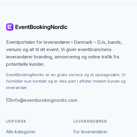
Roskilde dækker både centrum og omegn, og mange
snacks-leverandører arbejder bredt i regionen. Det
betyder, at du ikke kun finder dem med base i
Roskilde, men også specialister fra nabobyer, der
gerne dækker området. Det giver flere muligheder,
hvis du har en bestemt stil, et bestemt budget eller en
Eventportalen for leverandører i Danmark – DJs, bands,
speciel ramme i tankerne.
venues og alt til dit event. Vi giver eventbranchens
leverandører branding, annoncering og online trafik fra
Kontakten foregår altid direkte mellem dig og den
potentielle kunder.
enkelte leverandør af snacks. EventBookingNordic er
EventBookingNordic er en gratis service og et opslagsværk. Vi
en åben portal – vi tager hverken gebyr eller
formidler kun kontakt og er ikke part i aftaler mellem kunde og
provision, og du laver aftalen på egne vilkår. Det
leverandør.
giver mulighed for at forhandle pris, præcisere
leverancen og indgå en aftale, der passer til både
info@eventbookingnordic.com
event og budget i Roskilde.
UDFORSK
LEVERANDØRER
Alle kategorier
For leverandører