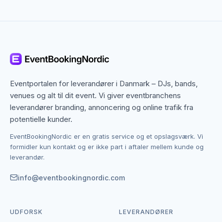
Horsens dækker både centrum og omegn, og mange
solomusikere-leverandører arbejder bredt i regionen.
Det betyder, at du ikke kun finder dem med base i
Horsens, men også specialister fra nabobyer, der
gerne dækker området. Det giver flere muligheder,
hvis du har en bestemt stil, et bestemt budget eller en
Eventportalen for leverandører i Danmark – DJs, bands,
speciel ramme i tankerne.
venues og alt til dit event. Vi giver eventbranchens
leverandører branding, annoncering og online trafik fra
Kontakten foregår altid direkte mellem dig og den
potentielle kunder.
enkelte leverandør af solomusikere.
EventBookingNordic er en gratis service og et opslagsværk. Vi
EventBookingNordic er en åben portal – vi tager
formidler kun kontakt og er ikke part i aftaler mellem kunde og
hverken gebyr eller provision, og du laver aftalen på
leverandør.
egne vilkår. Det giver mulighed for at forhandle pris,
præcisere leverancen og indgå en aftale, der passer
info@eventbookingnordic.com
til både event og budget i Horsens.
UDFORSK
LEVERANDØRER