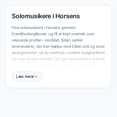
Solomusikere i Horsens
Find solomusikere i Horsens gennem
EventBookingNordic og få et klart overblik over
relevante profiler i området. Siden samler
leverandører, der kan hjælpe med både små og store
arrangementer, så du nemt kan vurdere mulighederne
og tage direkte kontakt. Det gør det hurtigere at finde
den rette leverandør til netop dit event i Horsens.
Læs mere
Når du booker solomusikere i Horsens, er der typisk
et par ting værd at have med fra start: dato, antal
gæster, lokation og det overordnede format. Med de
oplysninger kan leverandøren hurtigt vurdere, om de
er ledige, og give et realistisk pristilbud. På profilerne
kan du se, hvilke eventtyper de plejer at arbejde
med, og hvad der adskiller dem fra andre i området.