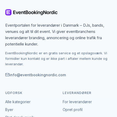
Det betyder, at du ikke kun finder dem med base i
Odense, men også specialister fra nabobyer, der
gerne dækker området. Det giver flere muligheder,
hvis du har en bestemt stil, et bestemt budget eller en
Eventportalen for leverandører i Danmark – DJs, bands,
speciel ramme i tankerne.
venues og alt til dit event. Vi giver eventbranchens
leverandører branding, annoncering og online trafik fra
Kontakten foregår altid direkte mellem dig og den
potentielle kunder.
enkelte leverandør af temafester.
EventBookingNordic er en gratis service og et opslagsværk. Vi
EventBookingNordic er en åben portal – vi tager
formidler kun kontakt og er ikke part i aftaler mellem kunde og
hverken gebyr eller provision, og du laver aftalen på
leverandør.
egne vilkår. Det giver mulighed for at forhandle pris,
præcisere leverancen og indgå en aftale, der passer
info@eventbookingnordic.com
til både event og budget i Odense.
UDFORSK
LEVERANDØRER
Alle kategorier
For leverandører
Byer
Opret profil