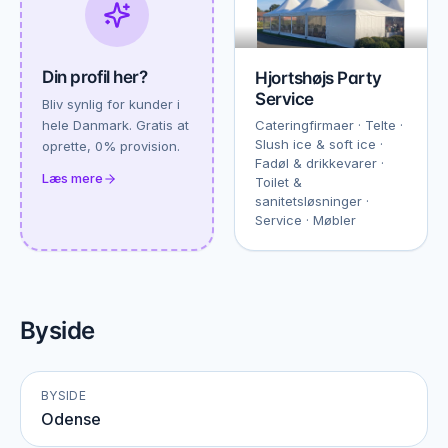
Din profil her?
Hjortshøjs Party
Service
Bliv synlig for kunder i
hele Danmark. Gratis at
Cateringfirmaer · Telte ·
Slush ice & soft ice ·
oprette, 0% provision.
Fadøl & drikkevarer ·
Læs mere
Toilet &
sanitetsløsninger ·
Service · Møbler
Byside
BYSIDE
Odense