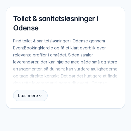
Toilet & sanitetsløsninger i
Odense
Find toilet & sanitetsløsninger i Odense gennem
EventBookingNordic og få et klart overblik over
relevante profiler i området. Siden samler
leverandører, der kan hjælpe med både små og store
arrangementer, så du nemt kan vurdere mulighederne
og tage direkte kontakt. Det gør det hurtigere at finde
den rette leverandør til netop dit event i Odense.
Læs mere
Når du booker toilet & sanitetsløsninger i Odense, er
der typisk et par ting værd at have med fra start: dato,
antal gæster, lokation og det overordnede format.
Med de oplysninger kan leverandøren hurtigt
vurdere, om de er ledige, og give et realistisk