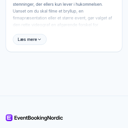
stemninger, der ellers kun lever i hukommelsen.
Uanset om du skal filme et bryllup, en
firmapræsentation eller et større event, gør valget af
den rette videograf en afgørende forskel for
slutresultatet.
Læs mere
Her kan du finde og sammenligne videografer og få
et overblik over stil, erfaring og specialer – og
derefter kontakte dem direkte for at høre om pris og
tilgængelighed.
Bryllupsvideograf – bevar mindet om jeres
dag
Bryllupsvideografi er et særligt felt, der kræver
erfaring med at fange spontane, følelsesmæssige
øjeblikke diskret og uden at forstyrre stemningen. En
god bryllupsvideograf ved, hvornår man skal holde
sig i baggrunden og hvornår man skal zoome ind.