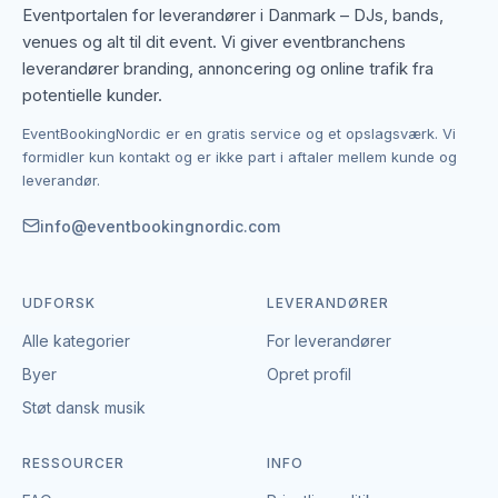
Eventportalen for leverandører i Danmark – DJs, bands,
Se altid eksempler på tidligere bryllupsfilm, inden du
venues og alt til dit event. Vi giver eventbranchens
vælger din videograf. Stil, tone og musikvalg siger
leverandører branding, annoncering og online trafik fra
meget om, om videografen passer til jeres ønsker.
potentielle kunder.
EventBookingNordic er en gratis service og et opslagsværk. Vi
Erhvervsvideograf – professionel video til
formidler kun kontakt og er ikke part i aftaler mellem kunde og
din virksomhed
leverandør.
Til erhvervsvideo er det vigtigt at finde en videograf
info@eventbookingnordic.com
med erfaring inden for det relevante format – hvad
enten det er produktvideo,
virksomhedspræsentation, reklamevideo eller
UDFORSK
LEVERANDØRER
interview-baseret indhold.
Alle kategorier
For leverandører
En erfaren erhvervsvideograf kan hjælpe med at
Byer
Opret profil
omsætte dine kommunikationsmål til et visuelt udtryk,
Støt dansk musik
der fungerer på tværs af platforme.
RESSOURCER
INFO
Eventfilm og highlights