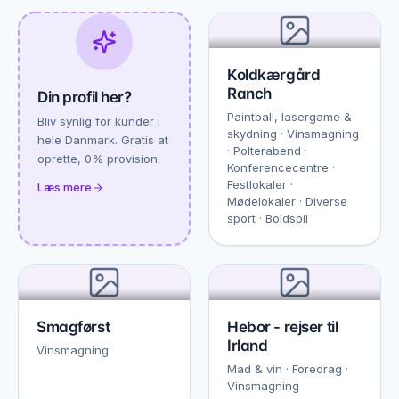
Koldkærgård
Ranch
Din profil her?
Paintball, lasergame &
Bliv synlig for kunder i
skydning · Vinsmagning
hele Danmark. Gratis at
· Polterabend ·
oprette, 0% provision.
Konferencecentre ·
Festlokaler ·
Læs mere
Mødelokaler · Diverse
sport · Boldspil
Smagførst
Hebor - rejser til
Irland
Vinsmagning
Mad & vin · Foredrag ·
Vinsmagning