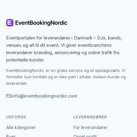
Til firmaarrangementer er vinsmagning et populært
indslag, der kombinerer uformel hygge med et fagligt
element. Det skaber en god ramme for dialog og
samvær på tværs af afdelinger og teams.
Eventportalen for leverandører i Danmark – DJs, bands,
Mange udbydere tilbyder firmapakker, der kan
venues og alt til dit event. Vi giver eventbranchens
skræddersys til jeres gruppes størrelse og ønsker.
leverandører branding, annoncering og online trafik fra
Det er en fleksibel løsning, der kan integreres som
potentielle kunder.
del af en middag eller stå alene som aktivitet.
EventBookingNordic er en gratis service og et opslagsværk. Vi
formidler kun kontakt og er ikke part i aftaler mellem kunde og
Vinsmagning til privat fest – nyd og lær om
leverandør.
vin
info@eventbookingnordic.com
En vinsmagning til privat fest giver gæsterne en
anderledes og engagerende oplevelse. Med en
guide, der formidler vinenes historier og
UDFORSK
LEVERANDØRER
karakteristika, er det sjovt og lærerigt at udforske
Alle kategorier
For leverandører
forskellige vine.
Byer
Opret profil