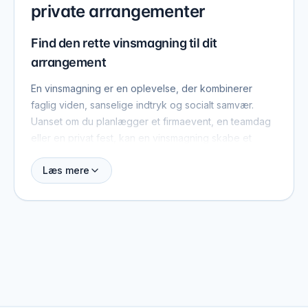
private arrangementer
Find den rette vinsmagning til dit
arrangement
En vinsmagning er en oplevelse, der kombinerer
faglig viden, sanselige indtryk og socialt samvær.
Uanset om du planlægger et firmaevent, en teamdag
eller en privat fest, kan en vinsmagning skabe et
mindeværdigt indslag og give deltagerne ny viden
Læs mere
om vin.
Her kan du finde og sammenligne udbydere af
vinsmagning. Det giver dig et hurtigt overblik og gør
det nemt at finde en løsning, der matcher dit
arrangements format og dine gæsters interesse.
Vinsmagning til firmaevent – faglig
oplevelse og socialt samvær