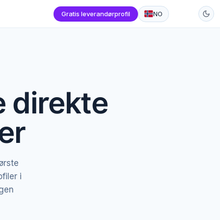
Gratis leverandørprofil
NO
e direkte
er
ørste
iler i
ngen