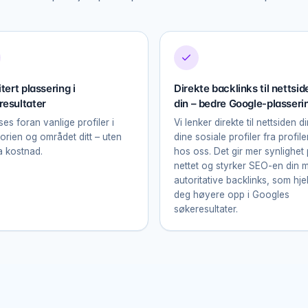
itert plassering i
Direkte backlinks til nettsid
resultater
din – bedre Google-plasseri
ses foran vanlige profiler i
Vi lenker direkte til nettsiden d
orien og området ditt – uten
dine sosiale profiler fra profile
a kostnad.
hos oss. Det gir mer synlighet
nettet og styrker SEO-en din 
autoritative backlinks, som hje
deg høyere opp i Googles
søkeresultater.