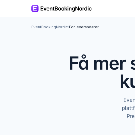
EventBookingNordic
/
For leverandører
Få mer s
k
Even
platt
Pre