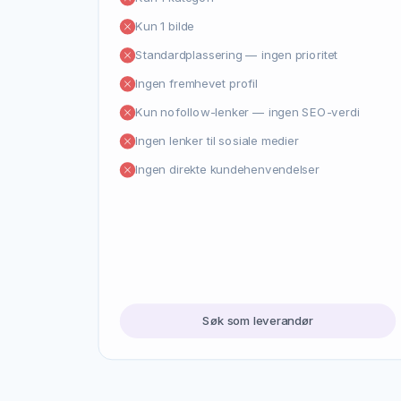
Kun 1 bilde
Standardplassering — ingen prioritet
Ingen fremhevet profil
Kun nofollow-lenker — ingen SEO-verdi
Ingen lenker til sosiale medier
Ingen direkte kundehenvendelser
Søk som leverandør