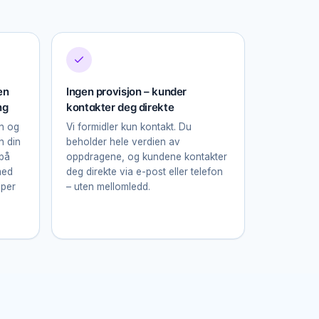
en
Ingen provisjon – kunder
ng
kontakter deg direkte
in og
Vi formidler kun kontakt. Du
n din
beholder hele verdien av
 på
oppdragene, og kundene kontakter
med
deg direkte via e-post eller telefon
lper
– uten mellomledd.