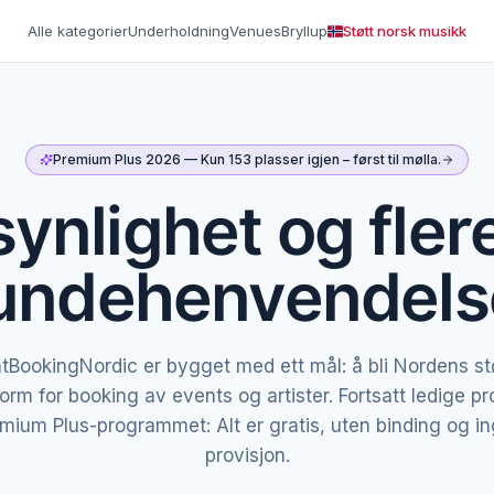
Alle kategorier
Underholdning
Venues
Bryllup
Støtt norsk musikk
Premium Plus 2026
—
Kun 153 plasser igjen – først til mølla.
ynlighet og fler
undehenvendels
tBookingNordic er bygget med ett mål: å bli Nordens st
form for booking av events og artister. Fortsatt ledige prof
mium Plus-programmet: Alt er gratis, uten binding og i
provisjon.