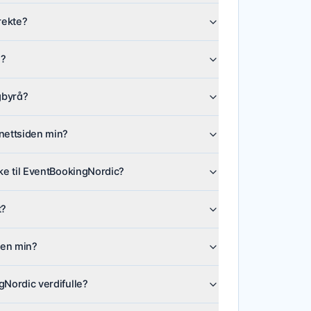
rekte?
n?
gbyrå?
 nettsiden min?
nke til EventBookingNordic?
t?
len min?
gNordic verdifulle?