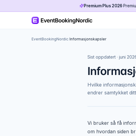
Premium Plus 2026
·
Premiu
EventBookingNordic
/
Informasjonskapsler
Sist oppdatert
·
juni 202
Informas
Hvilke informasjons
endrer samtykket ditt
Vi bruker så få info
om hvordan siden bruke