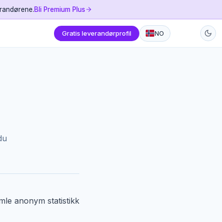
erandørene.
Bli Premium Plus
Gratis leverandørprofil
NO
du
mle anonym statistikk