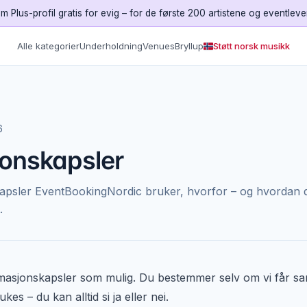
m Plus-profil gratis for evig – for de første 200 artistene og eventlev
Alle kategorier
Underholdning
Venues
Bryllup
Støtt norsk musikk
6
jonskapsler
kapsler EventBookingNordic bruker, hvorfor – og hvordan 
.
rmasjonskapsler som mulig. Du bestemmer selv om vi får sa
s – du kan alltid si ja eller nei.