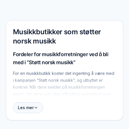
Musikkbutikker som støtter
norsk musikk
Fordeler for musikkforretninger ved å bli
med i “Støtt norsk musikk”
For en musikkbutikk koster det ingenting å være med
i kampanjen “Støtt norsk musikk”, og utbyttet er
konkret. Når dere melder på musikkforretningen
deres, blir dere vist i den offentlige oversikten over
virksomhetene som støtter norsk musikkliv, og dere
Les mer
får en badge dere kan sette på deres egen nettside.
Badgen forteller kundene at dere ikke bare selger
musikkinstrumenter, men også tar medansvar for
scenen instrumentene skal brukes på. Det er en enkel