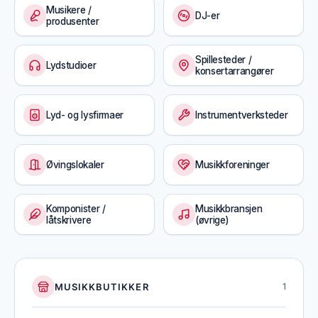
Musikere /
DJ-er
produsenter
Spillesteder /
Lydstudioer
konsertarrangører
Lyd- og lysfirmaer
Instrumentverksteder
Øvingslokaler
Musikkforeninger
Komponister /
Musikkbransjen
låtskrivere
(øvrige)
MUSIKKBUTIKKER
1