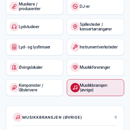
Musikere /
DJ-er
produsenter
Spillesteder /
Lydstudioer
konsertarrangører
Lyd- og lysfirmaer
Instrumentverksteder
Øvingslokaler
Musikkforeninger
Komponister /
Musikkbransjen
låtskrivere
(øvrige)
MUSIKKBRANSJEN (ØVRIGE)
0