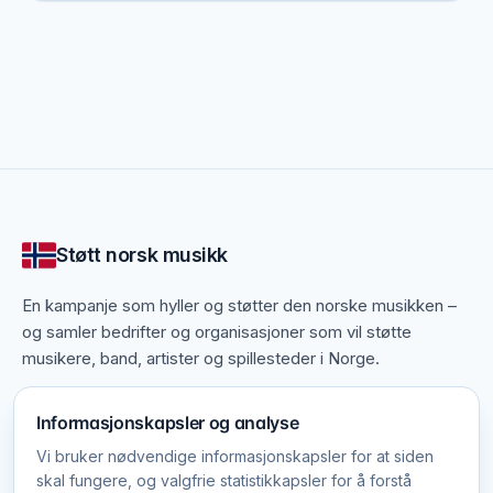
norsk musikk.
De mange brikkene i musikkens økosystem
Uten dette bakteppet ville mye av musikken vi
kjenner i dag, sett annerledes ut – fra den dyktige
konsertfotografen til bookingbyrået som finner de
rette spillestedene til et band.
Her kan du oppdage virksomheter og organisasjoner
fra hele det norske musikklivet som på hver sin måte
Støtt norsk musikk
støtter norsk musikk.
En kampanje som hyller og støtter den norske musikken –
og samler bedrifter og organisasjoner som vil støtte
musikere, band, artister og spillesteder i Norge.
Informasjonskapsler og analyse
Meld på nettsiden gratis
Vi bruker nødvendige informasjonskapsler for at siden
skal fungere, og valgfrie statistikkapsler for å forstå