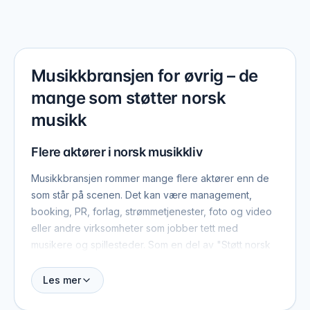
Musikkbransjen for øvrig – de
mange som støtter norsk
musikk
Flere aktører i norsk musikkliv
Musikkbransjen rommer mange flere aktører enn de
som står på scenen. Det kan være management,
booking, PR, forlag, strømmetjenester, foto og video
eller andre virksomheter som jobber tett med
musikere og spillesteder. Som en del av "Støtt norsk
musikk" gir vi også plass til virksomhetene og
organisasjonene som ikke passer inn i en bestemt
Les mer
kategori, men som likevel spiller en viktig rolle for