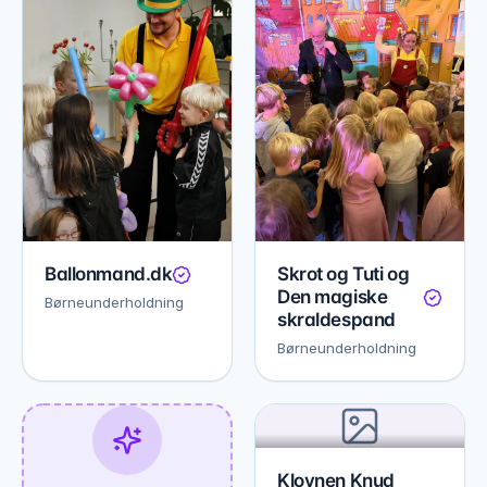
Ballonmand.dk
Skrot og Tuti og
Den magiske
Børneunderholdning
skraldespand
Børneunderholdning
Klovnen Knud