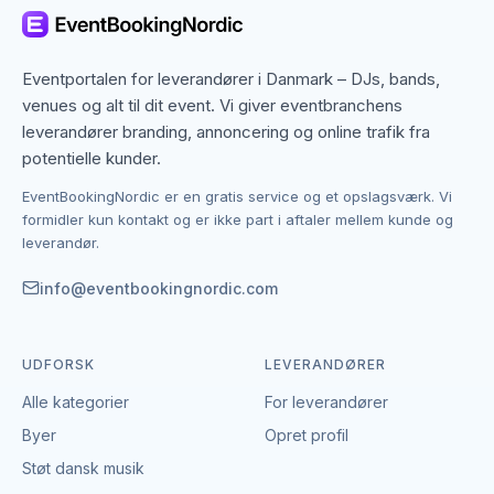
regionen. Det betyder, at du ikke kun finder dem med
base i Kolding, men også specialister fra nabobyer,
der gerne dækker området. Det giver flere
Eventportalen for leverandører i Danmark – DJs, bands,
muligheder, hvis du har en bestemt stil, et bestemt
venues og alt til dit event. Vi giver eventbranchens
budget eller en speciel ramme i tankerne.
leverandører branding, annoncering og online trafik fra
potentielle kunder.
Kontakten foregår altid direkte mellem dig og den
EventBookingNordic er en gratis service og et opslagsværk. Vi
enkelte leverandør af børneunderholdning.
formidler kun kontakt og er ikke part i aftaler mellem kunde og
EventBookingNordic er en åben portal – vi tager
leverandør.
hverken gebyr eller provision, og du laver aftalen på
egne vilkår. Det giver mulighed for at forhandle pris,
info@eventbookingnordic.com
præcisere leverancen og indgå en aftale, der passer
til både event og budget i Kolding.
UDFORSK
LEVERANDØRER
Alle kategorier
For leverandører
Byer
Opret profil
Støt dansk musik